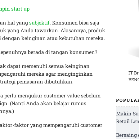
pin start up
kan hal yang
subjektif
. Konsumen bisa saja
duk yang Anda tawarkan. Alasannya, produk
i dengan keinginan atau kebutuhan mereka.
 sepenuhnya berada di tangan konsumen?
dak dapat memenuhi semua keinginan
IT B
empengaruhi mereka agar menginginkan
BENG
strategi pemasaran dibutuhkan.
ga perlu mengukur customer value sebelum
POPULA
gn. (Nanti Anda akan belajar rumus
nnya.)
Makin Su
Retail Le
faktor-faktor yang mempengaruhi customer
Bersaing