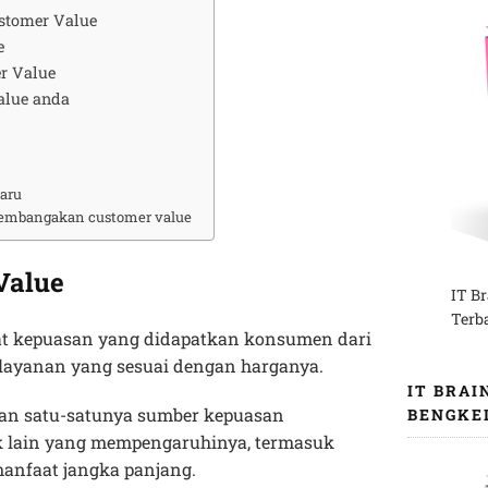
stomer Value
e
r Value
lue anda
baru
embangakan customer value
Value
IT B
Terb
at kepuasan yang didapatkan konsumen dari
layanan yang sesuai dengan harganya.
IT BRAI
an satu-satunya sumber kepuasan
BENGKE
 lain yang mempengaruhinya, termasuk
manfaat jangka panjang.