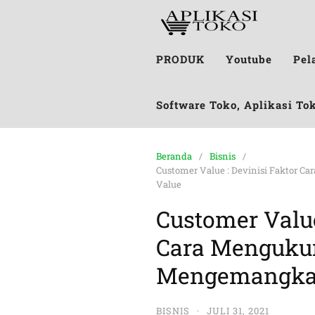
PRODUK
Youtube
Pel
Software Toko, Aplikasi To
Beranda
Bisnis
Customer Value : Devinisi Faktor 
Value
Customer Value
Cara Mengukur
Mengemangka
BISNIS
·
JULI 31, 2021