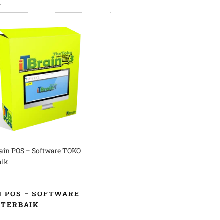
K
rain POS – Software TOKO
aik
N POS – SOFTWARE
 TERBAIK