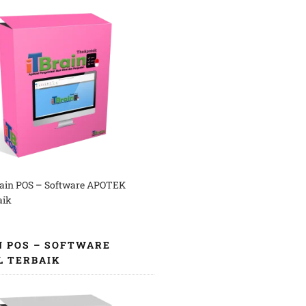
rain POS – Software APOTEK
aik
N POS – SOFTWARE
L TERBAIK