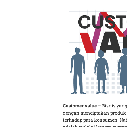
Customer value
– Bisnis yan
dengan menciptakan produk t
terhadap para konsumen. Nah
adalah melalui konsep custom