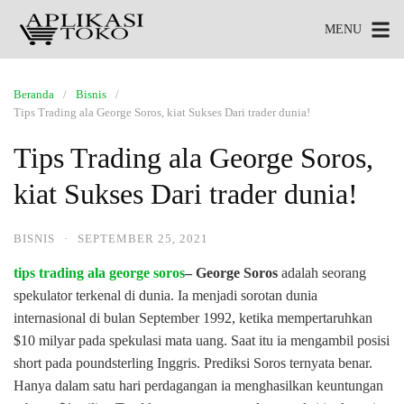
MENU
Beranda
Bisnis
Tips Trading ala George Soros, kiat Sukses Dari trader dunia!
Tips Trading ala George Soros,
kiat Sukses Dari trader dunia!
BISNIS
·
SEPTEMBER 25, 2021
tips trading ala george soros
– George Soros
adalah seorang
spekulator terkenal di dunia. Ia menjadi sorotan dunia
internasional di bulan September 1992, ketika mempertaruhkan
$10 milyar pada spekulasi mata uang. Saat itu ia mengambil posisi
short pada poundsterling Inggris. Prediksi Soros ternyata benar.
Hanya dalam satu hari perdagangan ia menghasilkan keuntungan