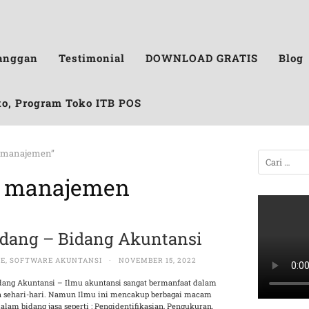
anggan
Testimonial
DOWNLOAD GRATIS
Blog
ko, Program Toko ITB POS
i manajemen”
i manajemen
idang – Bidang Akuntansi
RE
,
SOFTWARE AKUNTANSI
·
NOVEMBER 15, 2022
dang Akuntansi – Ilmu akuntansi sangat bermanfaat dalam
 sehari-hari. Namun Ilmu ini mencakup berbagai macam
dalam bidang jasa seperti : Pengidentifikasian, Pengukuran,