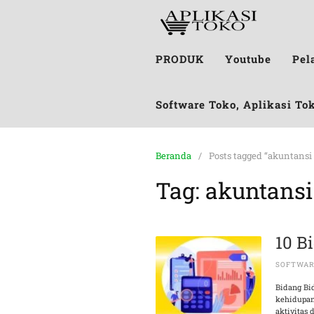
PRODUK
Youtube
Pel
Software Toko, Aplikasi To
Beranda
Posts tagged “akuntans
Tag:
akuntans
10 B
SOFTWA
Bidang Bi
kehidupan
aktivitas 