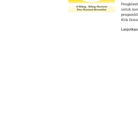
Pengklasi
untuk men
pengambil
Klik Disin
Lanjutka