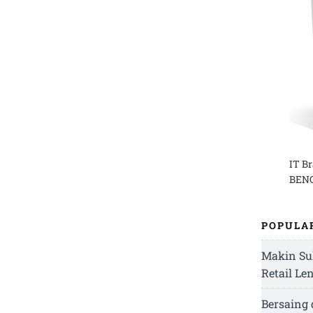
IT B
BENG
POPULA
Makin Su
Retail Le
Bersaing