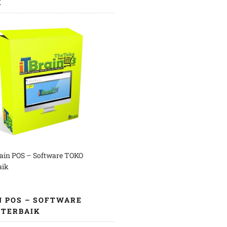
K
rain POS – Software TOKO
aik
N POS – SOFTWARE
 TERBAIK