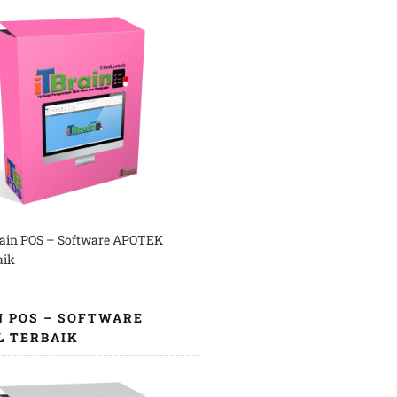
rain POS – Software APOTEK
aik
N POS – SOFTWARE
L TERBAIK