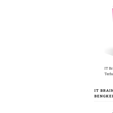
IT B
Terb
IT BRAI
BENGKE