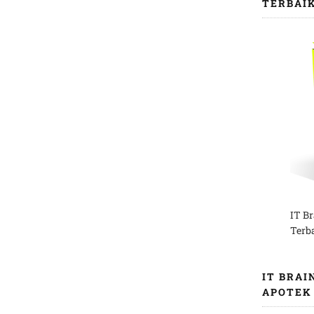
TERBAI
IT B
Terb
IT BRAI
APOTEK