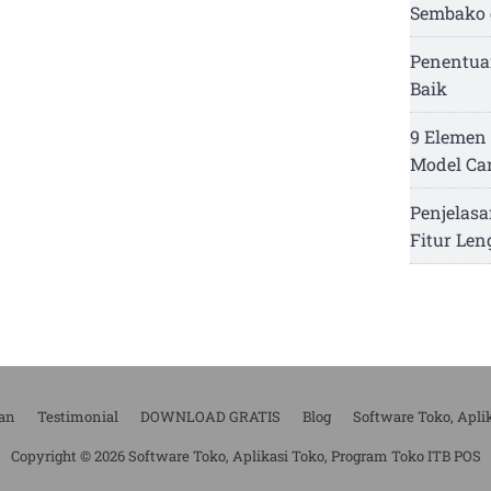
Sembako 
Penentua
Baik
9 Elemen 
Model Ca
Penjelasa
Fitur Le
an
Testimonial
DOWNLOAD GRATIS
Blog
Software Toko, Apli
Copyright © 2026 Software Toko, Aplikasi Toko, Program Toko ITB POS