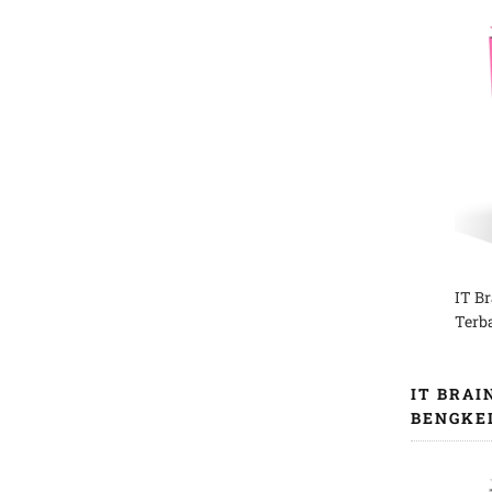
IT B
Terb
IT BRAI
BENGKE