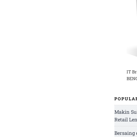
IT B
BENG
POPULA
Makin Su
Retail Le
Bersaing