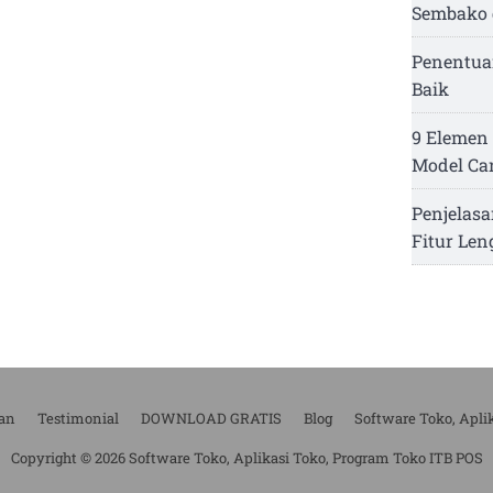
Sembako 
Penentua
Baik
9 Elemen 
Model Ca
Penjelasa
Fitur Le
an
Testimonial
DOWNLOAD GRATIS
Blog
Software Toko, Apli
Copyright © 2026 Software Toko, Aplikasi Toko, Program Toko ITB POS