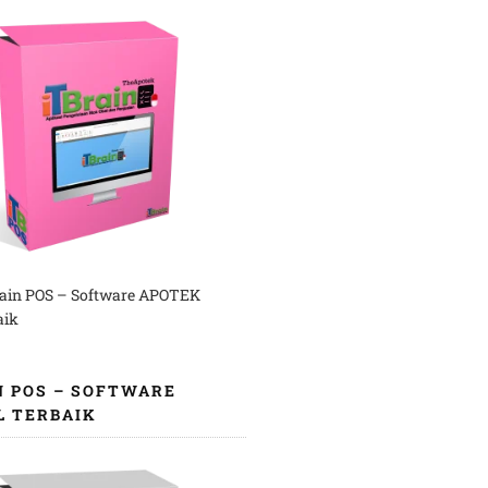
rain POS – Software APOTEK
aik
N POS – SOFTWARE
L TERBAIK