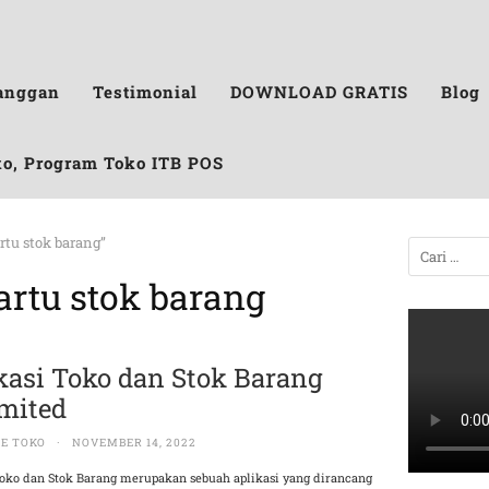
anggan
Testimonial
DOWNLOAD GRATIS
Blog
ko, Program Toko ITB POS
artu stok barang”
artu stok barang
kasi Toko dan Stok Barang
mited
E TOKO
·
NOVEMBER 14, 2022
Toko dan Stok Barang merupakan sebuah aplikasi yang dirancang