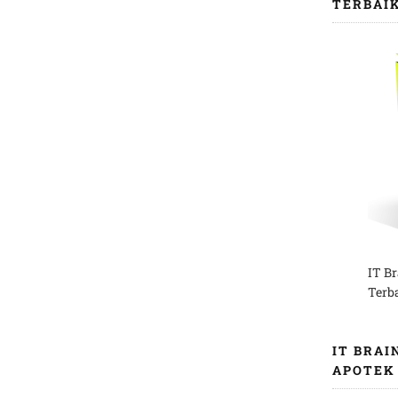
TERBAI
IT B
Terb
IT BRAI
APOTEK