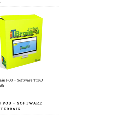
K
rain POS – Software TOKO
aik
N POS – SOFTWARE
 TERBAIK