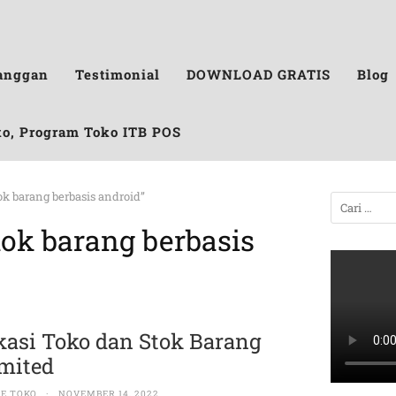
anggan
Testimonial
DOWNLOAD GRATIS
Blog
ko, Program Toko ITB POS
tok barang berbasis android”
tok barang berbasis
kasi Toko dan Stok Barang
mited
E TOKO
·
NOVEMBER 14, 2022