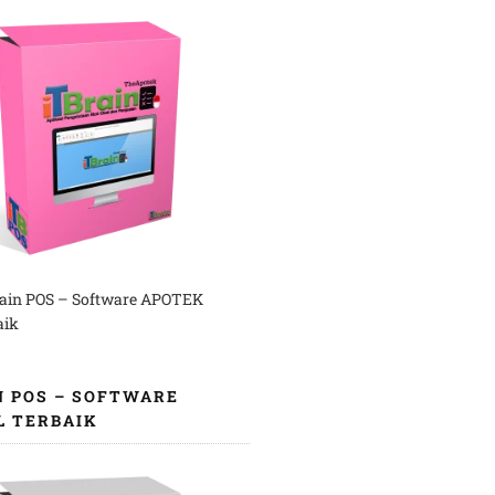
rain POS – Software APOTEK
aik
N POS – SOFTWARE
L TERBAIK