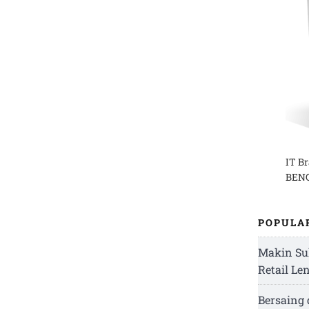
IT B
BENG
POPULA
Makin Su
Retail Le
Bersaing