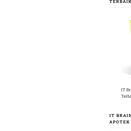
TERBAI
IT B
Terb
IT BRAI
APOTEK