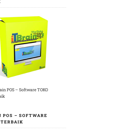
K
rain POS – Software TOKO
aik
N POS – SOFTWARE
 TERBAIK