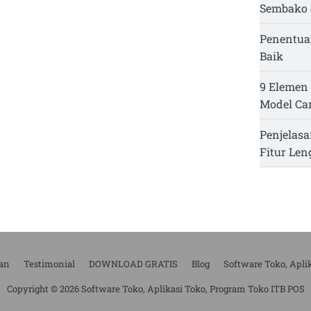
Sembako 
Penentua
Baik
9 Elemen 
Model Ca
Penjelasa
Fitur Le
an
Testimonial
DOWNLOAD GRATIS
Blog
Software Toko, Apli
Copyright © 2026 Software Toko, Aplikasi Toko, Program Toko ITB POS