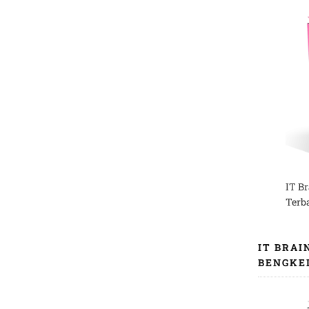
IT B
Terb
IT BRAI
BENGKE