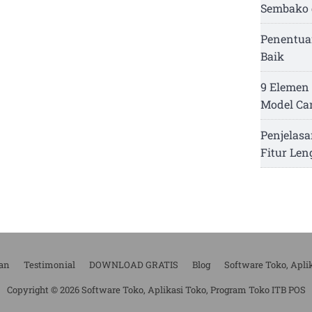
Sembako 
Penentua
Baik
9 Elemen 
Model Ca
Penjelasa
Fitur Le
an
Testimonial
DOWNLOAD GRATIS
Blog
Software Toko, Apli
Copyright © 2026 Software Toko, Aplikasi Toko, Program Toko ITB POS