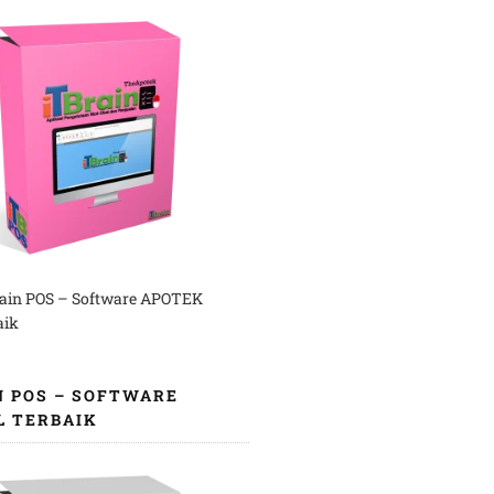
rain POS – Software APOTEK
aik
N POS – SOFTWARE
L TERBAIK