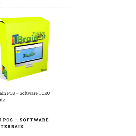
K
rain POS – Software TOKO
aik
N POS – SOFTWARE
 TERBAIK