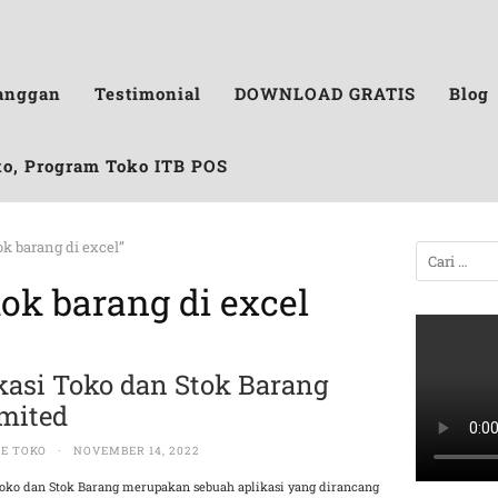
anggan
Testimonial
DOWNLOAD GRATIS
Blog
ko, Program Toko ITB POS
ok barang di excel”
tok barang di excel
kasi Toko dan Stok Barang
mited
E TOKO
·
NOVEMBER 14, 2022
Toko dan Stok Barang merupakan sebuah aplikasi yang dirancang