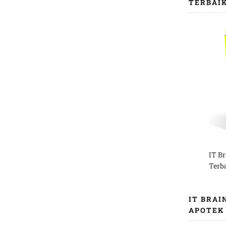
TERBAI
IT B
Terb
IT BRAI
APOTEK