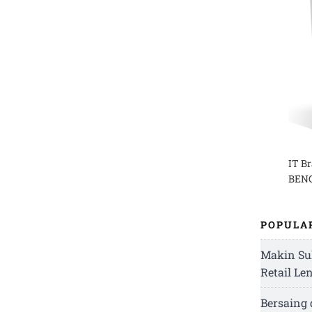
IT B
BENG
POPULA
Makin Su
Retail Le
Bersaing