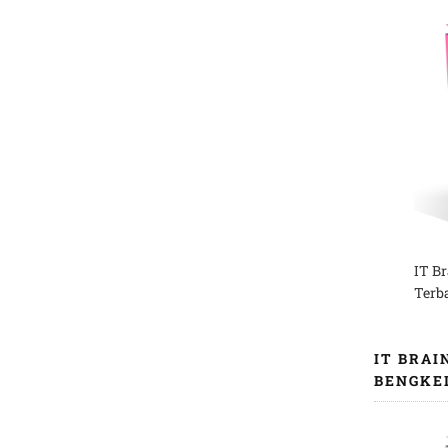
IT B
Terb
IT BRAI
BENGKE