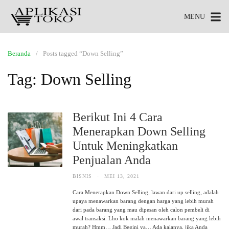
MENU
Beranda
Posts tagged “Down Selling”
Tag:
Down Selling
Berikut Ini 4 Cara
Menerapkan Down Selling
Untuk Meningkatkan
Penjualan Anda
BISNIS
·
MEI 13, 2021
Cara Menerapkan Down Selling, lawan dari up selling, adalah
upaya menawarkan barang dengan harga yang lebih murah
dari pada barang yang mau dipesan oleh calon pembeli di
awal transaksi. Lho kok malah menawarkan barang yang lebih
murah? Hmm… Jadi Begini ya… Ada kalanya, jika Anda