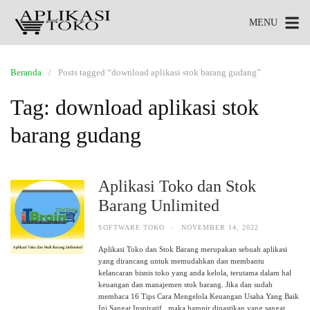
MENU
Beranda
Posts tagged “download aplikasi stok barang gudang”
Tag:
download aplikasi stok
barang gudang
Aplikasi Toko dan Stok
Barang Unlimited
SOFTWARE TOKO
·
NOVEMBER 14, 2022
Aplikasi Toko dan Stok Barang merupakan sebuah aplikasi
yang dirancang untuk memudahkan dan membantu
kelancaran bisnis toko yang anda kelola, terutama dalam hal
keuangan dan manajemen stok barang. Jika dan sudah
membaca 16 Tips Cara Mengelola Keuangan Usaha Yang Baik
Ini Sangat Inspiratif , maka hampir dipastikan yang sangat