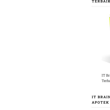
TERBAI
IT B
Terb
IT BRAI
APOTEK