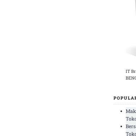
IT B
BENG
POPULA
Mak
Toko
Bers
Tok