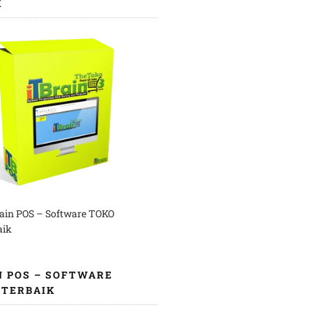
K
rain POS – Software TOKO
aik
N POS – SOFTWARE
 TERBAIK