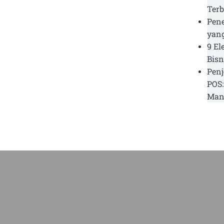
Terb
Pen
yang
9 El
Bisn
Penj
POS:
Man