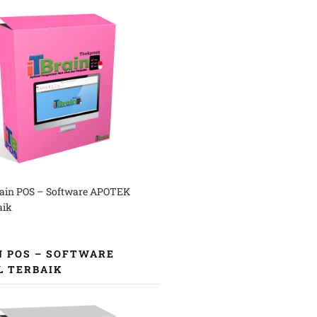
rain POS – Software APOTEK
aik
N POS – SOFTWARE
L TERBAIK