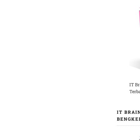
IT B
Terb
IT BRAI
BENGKE