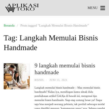
MENU
Beranda
Posts tagged “Langkah Memulai Bisnis Handmade”
Tag:
Langkah Memulai Bisnis
Handmade
9 langkah memulai bisnis
handmade
BISNIS
·
JUNI 15, 2021
Langkah memulai bisnis handmade – Mau memulai bisnis
handmade? Kalau iya, mendingan kamu simak dulu
pembahasan artikel CekAja di bawah ini, mengenai tips
memulai bisnis handmade. Siap-siap untung besar ya! Siapa
saja bisa menjadi seorang pebisnis, tak perduli seberapa modal
yang dimiliki ataupun ‘kematangan umur’ nya. Selama pandai