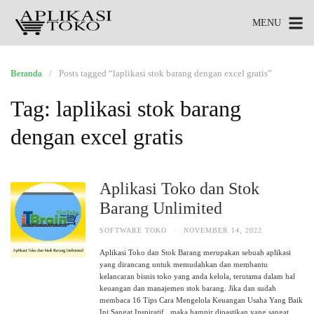
MENU
Beranda
Posts tagged “laplikasi stok barang dengan excel gratis”
Tag:
laplikasi stok barang
dengan excel gratis
Aplikasi Toko dan Stok
Barang Unlimited
SOFTWARE TOKO
·
NOVEMBER 14, 2022
Aplikasi Toko dan Stok Barang merupakan sebuah aplikasi
yang dirancang untuk memudahkan dan membantu
kelancaran bisnis toko yang anda kelola, terutama dalam hal
keuangan dan manajemen stok barang. Jika dan sudah
membaca 16 Tips Cara Mengelola Keuangan Usaha Yang Baik
Ini Sangat Inspiratif , maka hampir dipastikan yang sangat