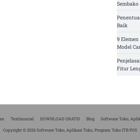
Sembako 
Penentua
Baik
9 Elemen 
Model Ca
Penjelasa
Fitur Le
an
Testimonial
DOWNLOAD GRATIS
Blog
Software Toko, Apli
Copyright © 2026 Software Toko, Aplikasi Toko, Program Toko ITB POS