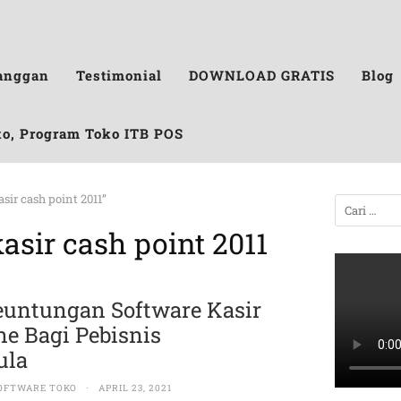
anggan
Testimonial
DOWNLOAD GRATIS
Blog
ko, Program Toko ITB POS
sir cash point 2011”
asir cash point 2011
euntungan Software Kasir
ne Bagi Pebisnis
emula
OFTWARE TOKO
·
APRIL 23, 2021