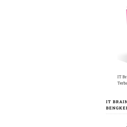
IT B
Terb
IT BRAI
BENGKE