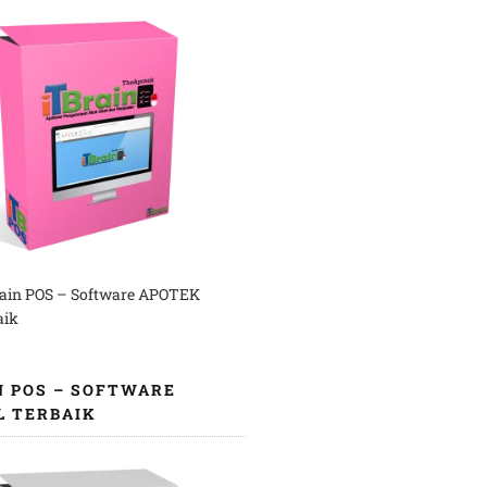
rain POS – Software APOTEK
aik
N POS – SOFTWARE
L TERBAIK