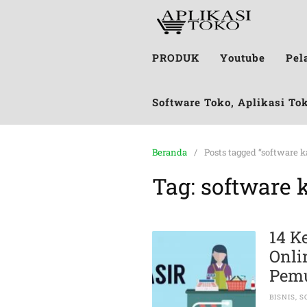
PRODUK
Youtube
Pel
Software Toko, Aplikasi To
Beranda
Posts tagged “software ka
Tag:
software k
14 K
Onli
P
BISNIS
,
S