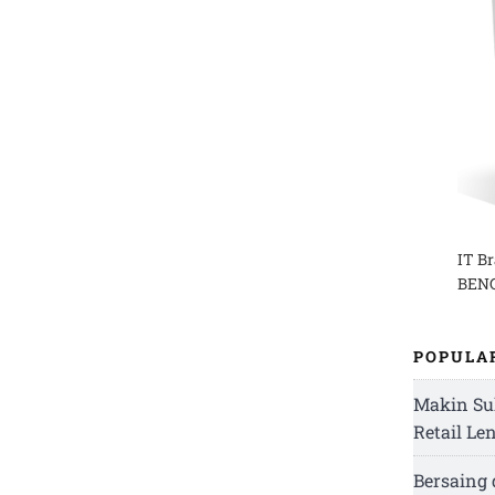
IT B
BENG
POPULA
Makin Su
Retail Le
Bersaing