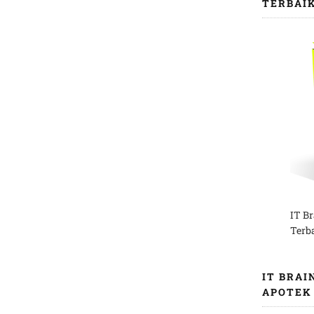
TERBAI
IT B
Terb
IT BRAI
APOTEK