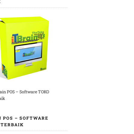
K
rain POS – Software TOKO
aik
N POS – SOFTWARE
 TERBAIK