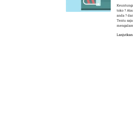
Keuntunga
toko ? At
anda ? da
Tentu saja
mengalami
Lanjutka