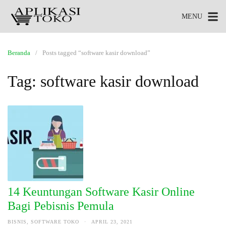
MENU
Beranda
Posts tagged “software kasir download”
Tag:
software kasir download
14 Keuntungan Software Kasir Online
Bagi Pebisnis Pemula
BISNIS
,
SOFTWARE TOKO
·
APRIL 23, 2021