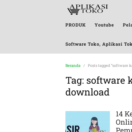
PRODUK
Youtube
Pel
Software Toko, Aplikasi To
Beranda
Posts tagged “software 
Tag:
software 
download
14 K
Onli
P