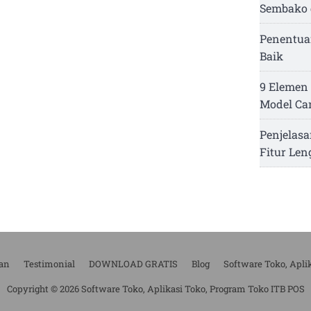
Sembako 
Penentua
Baik
9 Elemen 
Model Ca
Penjelasa
Fitur Le
an
Testimonial
DOWNLOAD GRATIS
Blog
Software Toko, Apli
Copyright © 2026 Software Toko, Aplikasi Toko, Program Toko ITB POS