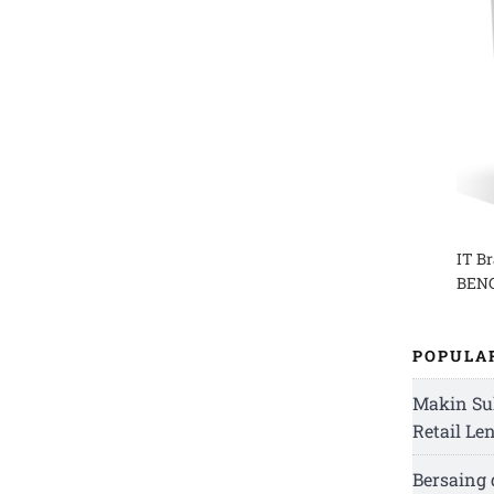
IT B
BENG
POPULA
Makin Su
Retail Le
Bersaing