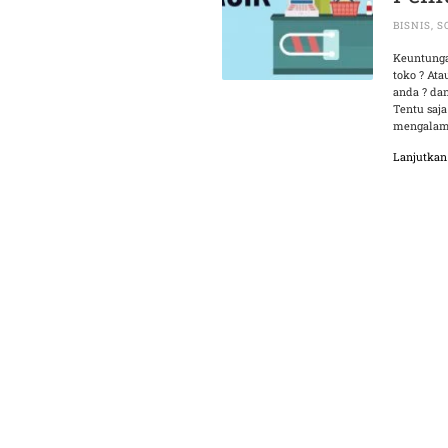
BISNIS
,
S
Keuntunga
toko ? At
anda ? da
Tentu saja
mengalami
Lanjutka