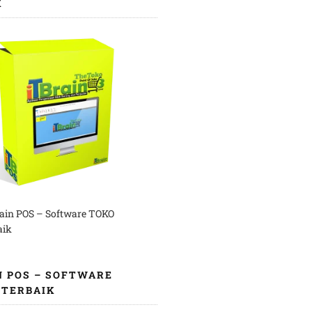
K
rain POS – Software TOKO
aik
N POS – SOFTWARE
 TERBAIK