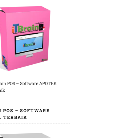
rain POS – Software APOTEK
aik
N POS – SOFTWARE
L TERBAIK