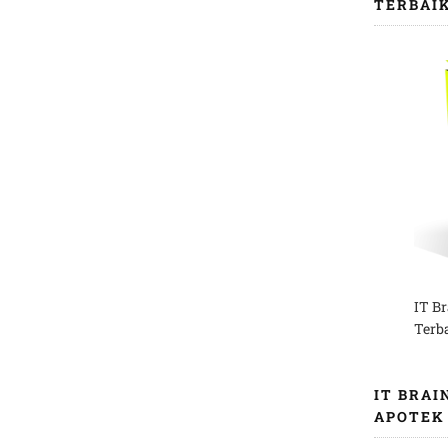
TERBAI
IT B
Terb
IT BRAI
APOTEK