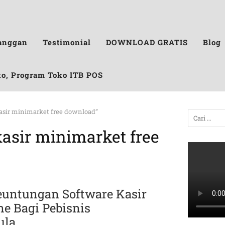
anggan
Testimonial
DOWNLOAD GRATIS
Blog
ko, Program Toko ITB POS
kasir minimarket free download”
kasir minimarket free
euntungan Software Kasir
ne Bagi Pebisnis
emula