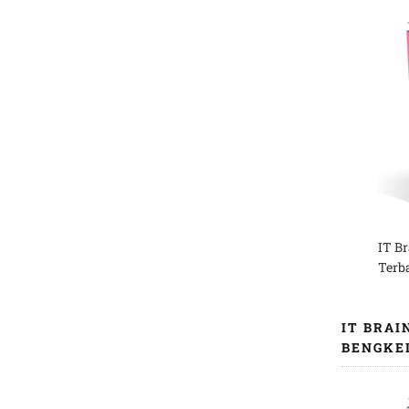
IT B
Terb
IT BRAI
BENGKE