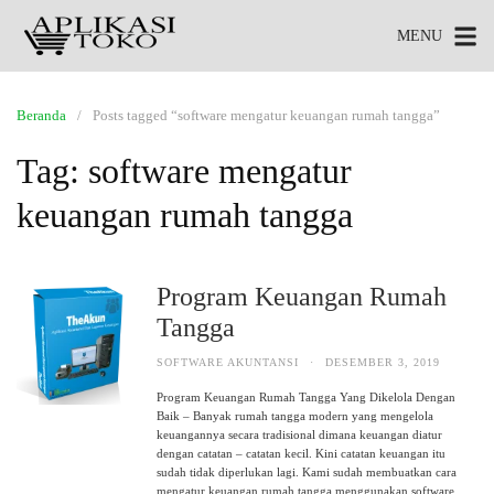
MENU
Beranda
Posts tagged “software mengatur keuangan rumah tangga”
Tag:
software mengatur
keuangan rumah tangga
Program Keuangan Rumah
Tangga
SOFTWARE AKUNTANSI
·
DESEMBER 3, 2019
Program Keuangan Rumah Tangga Yang Dikelola Dengan
Baik – Banyak rumah tangga modern yang mengelola
keuangannya secara tradisional dimana keuangan diatur
dengan catatan – catatan kecil. Kini catatan keuangan itu
sudah tidak diperlukan lagi. Kami sudah membuatkan cara
mengatur keuangan rumah tangga menggunakan software