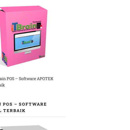
rain POS – Software APOTEK
aik
N POS – SOFTWARE
L TERBAIK