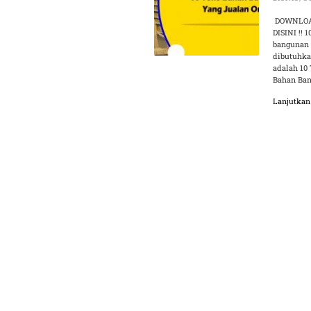
DOWNLOAD
DISINI !!
bangunan 
dibutuhka
adalah 10
Bahan Ba
Lanjutka