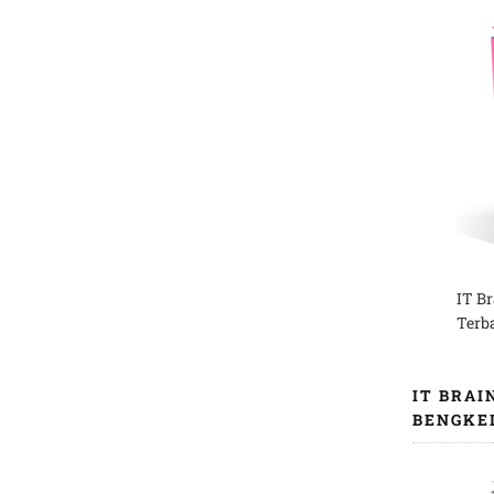
IT B
Terb
IT BRAI
BENGKE