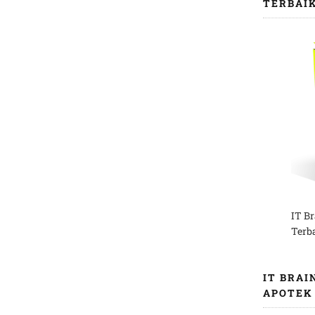
TERBAI
IT B
Terb
IT BRAI
APOTEK