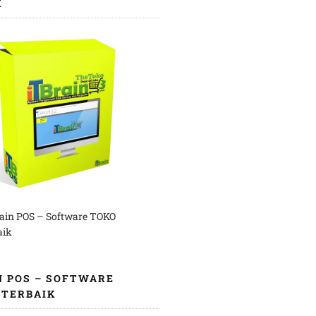
K
rain POS – Software TOKO
aik
N POS – SOFTWARE
 TERBAIK