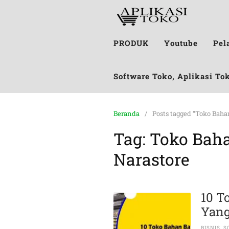
PRODUK
Youtube
Pel
Software Toko, Aplikasi To
Beranda
Posts tagged “Toko Baha
Tag:
Toko Baha
Narastore
10 T
Yang
BISNIS
,
S