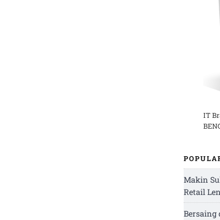
IT B
BENG
POPULA
Makin Su
Retail Le
Bersaing