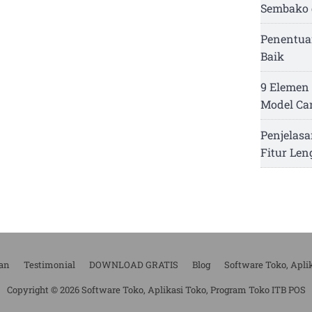
Sembako 
Penentua
Baik
9 Elemen 
Model Ca
Penjelasa
Fitur Le
an
Testimonial
DOWNLOAD GRATIS
Blog
Software Toko, Apli
Copyright © 2026 Software Toko, Aplikasi Toko, Program Toko ITB POS