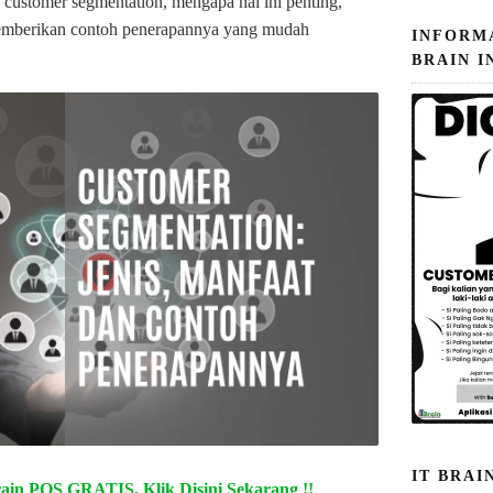
u customer segmentation, mengapa hal ini penting,
 memberikan contoh penerapannya yang mudah
INFORM
BRAIN I
IT BRAI
ain POS GRATIS, Klik Disini Sekarang !!