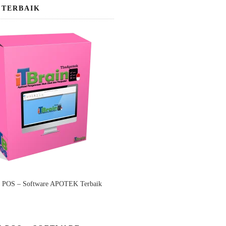
 TERBAIK
n POS – Software APOTEK Terbaik