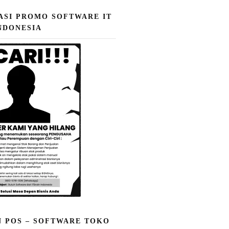
ASI PROMO SOFTWARE IT
NDONESIA
N POS – SOFTWARE TOKO