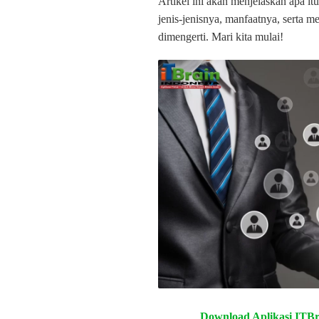
Artikel ini akan menjelaskan apa it
jenis-jenisnya, manfaatnya, serta
dimengerti. Mari kita mulai!
Download Aplikasi ITBr