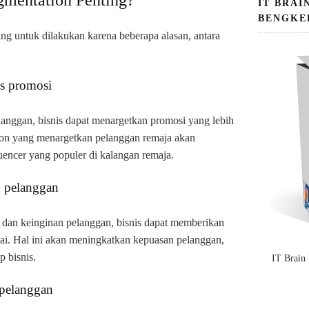
mentation Penting?
IT BRAI
BENGKE
ng untuk dilakukan karena beberapa alasan, antara
as promosi
anggan, bisnis dapat menargetkan promosi yang lebih
shion yang menargetkan pelanggan remaja akan
encer yang populer di kalangan remaja.
 pelanggan
dan keinginan pelanggan, bisnis dapat memberikan
ai. Hal ini akan meningkatkan kepuasan pelanggan,
p bisnis.
IT Brain
 pelanggan