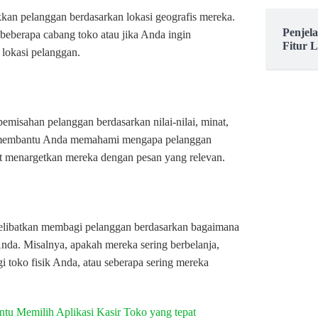
an pelanggan berdasarkan lokasi geografis mereka.
Penjel
 beberapa cabang toko atau jika Anda ingin
Fitur 
lokasi pelanggan.
emisahan pelanggan berdasarkan nilai-nilai, minat,
ni membantu Anda memahami mengapa pelanggan
 menargetkan mereka dengan pesan yang relevan.
melibatkan membagi pelanggan berdasarkan bagaimana
Anda. Misalnya, apakah mereka sering berbelanja,
 toko fisik Anda, atau seberapa sering mereka
u Memilih Aplikasi Kasir Toko yang tepat