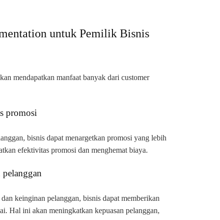
entation untuk Pemilik Bisnis
 akan mendapatkan manfaat banyak dari customer
as promosi
anggan, bisnis dapat menargetkan promosi yang lebih
katkan efektivitas promosi dan menghemat biaya.
 pelanggan
dan keinginan pelanggan, bisnis dapat memberikan
ai. Hal ini akan meningkatkan kepuasan pelanggan,