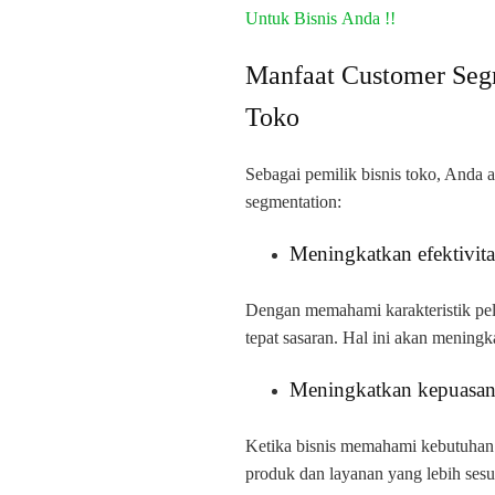
Untuk Bisnis Anda !!
Manfaat Customer Segm
Toko
Sebagai pemilik bisnis toko, Anda
segmentation:
Meningkatkan efektivit
Dengan memahami karakteristik pel
tepat sasaran. Hal ini akan mening
Meningkatkan kepuasan
Ketika bisnis memahami kebutuhan 
produk dan layanan yang lebih sesu