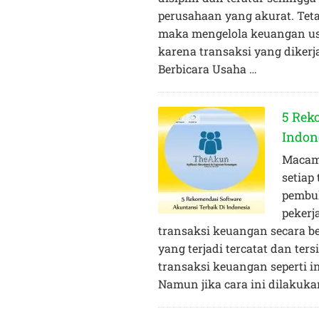
perusahaan yang akurat. Tet
maka mengelola keuangan us
karena transaksi yang diker
Berbicara Usaha …
5 Rek
Indon
Macam 
setiap
pembuk
peker
transaksi keuangan secara b
yang terjadi tercatat dan te
transaksi keuangan seperti 
Namun jika cara ini dilakuka