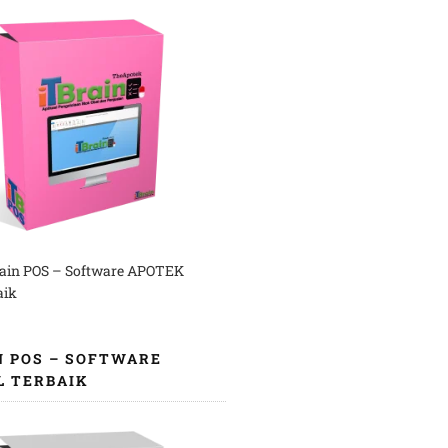
rain POS – Software APOTEK
aik
N POS – SOFTWARE
L TERBAIK