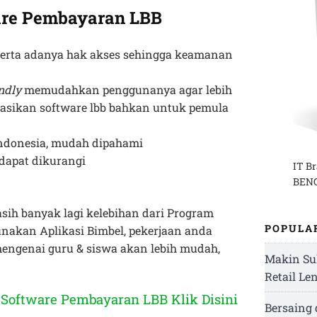
are Pembayaran LBB
erta adanya hak akses sehingga keamanan
endly
memudahkan penggunanya agar lebih
sikan software lbb bahkan untuk pemula
donesia, mudah dipahami
dapat dikurangi
IT B
BENG
asih banyak lagi kelebihan dari Program
POPULA
akan Aplikasi Bimbel, pekerjaan anda
engenai guru & siswa akan lebih mudah,
Makin Su
Retail Le
Software Pembayaran LBB Klik Disini
Bersaing