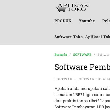
PRODUK
Youtube
Pel
Software Toko, Aplikasi To
Beranda
SOFTWARE
Softwar
Software Pem
SOFTWARE
,
SOFTWARE USAH
Apakah anda merupakan salah
semacam LBB? Ingin cara mu
dan praktis tanpa ribet? Lap
Software Pembayaran LBB ja