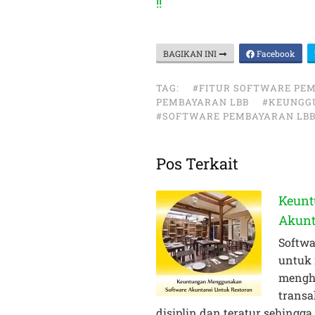
!!
BAGIKAN INI
Facebook
TAG:
#FITUR SOFTWARE PE
PEMBAYARAN LBB
#KEUNGG
#SOFTWARE PEMBAYARAN LB
Pos Terkait
Keunt
Akunt
Softwa
untuk
menghi
transa
disiplin dan teratur sehing