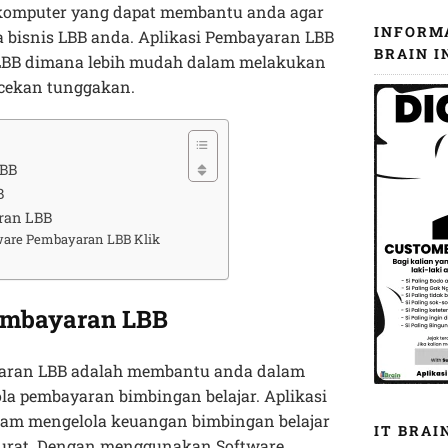
komputer yang dapat membantu anda agar
INFORM
 bisnis LBB anda. Aplikasi Pembayaran LBB
BRAIN I
 LBB dimana lebih mudah dalam melakukan
cekan tunggakan.
LBB
B
ran LBB
ware Pembayaran LBB Klik
embayaran LBB
yaran LBB adalah membantu anda dalam
 pembayaran bimbingan belajar. Aplikasi
lam mengelola keuangan bimbingan belajar
IT BRAI
kurat. Dengan menggunakan Software