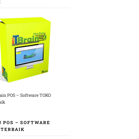
K
rain POS – Software TOKO
aik
N POS – SOFTWARE
 TERBAIK