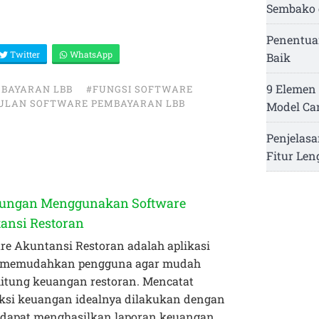
Sembako 
Penentua
Twitter
WhatsApp
Baik
9 Elemen 
MBAYARAN LBB
#FUNGSI SOFTWARE
ULAN SOFTWARE PEMBAYARAN LBB
Model Ca
B
Penjelasa
Fitur Le
ungan Menggunakan Software
ansi Restoran
re Akuntansi Restoran adalah aplikasi
 memudahkan pengguna agar mudah
tung keuangan restoran. Mencatat
ksi keuangan idealnya dilakukan dengan
ga dapat menghasilkan laporan keuangan