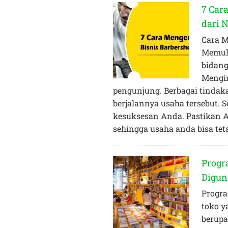
7 Car
dari 
Cara M
Memula
bidang
Mengin
pengunjung. Berbagai tindak
berjalannya usaha tersebut.
kesuksesan Anda. Pastikan A
sehingga usaha anda bisa tet
Progr
Digu
Progra
toko y
berupa