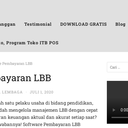
anggan
Testimonial
DOWNLOAD GRATIS
Blog
ko, Program Toko ITB POS
e Pembayaran LBB
bayaran LBB
A LEMBAGA
·
JULI 1, 2020
 satu pelaku usaha di bidang pendidikan,
dah mengelola manajemen LBB dengan cepat
oran keuangan aktual dan akurat setiap saat?
wabannya! Software Pembayaran LBB