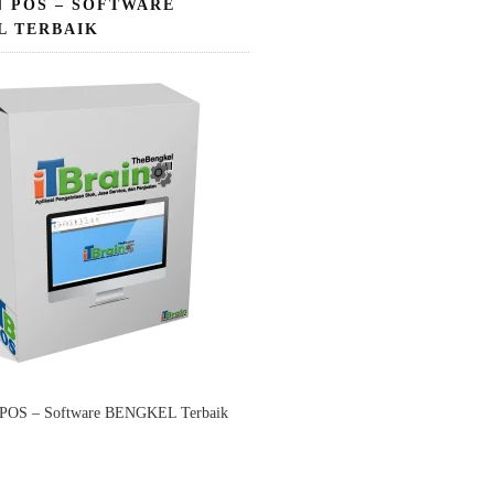
N POS – SOFTWARE
L TERBAIK
 POS – Software BENGKEL Terbaik