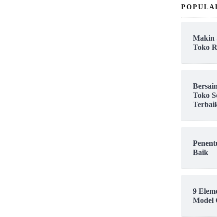
POPULA
Makin 
Toko R
Bersai
Toko S
Terbai
Penent
Baik
9 Elem
Model 