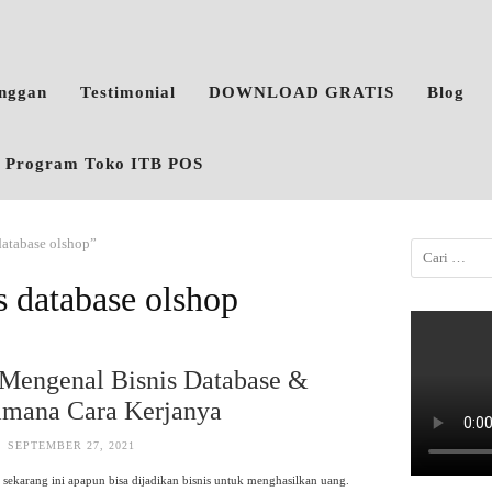
anggan
Testimonial
DOWNLOAD GRATIS
Blog
o, Program Toko ITB POS
 database olshop”
is database olshop
Mengenal Bisnis Database &
imana Cara Kerjanya
SEPTEMBER 27, 2021
sekarang ini apapun bisa dijadikan bisnis untuk menghasilkan uang.