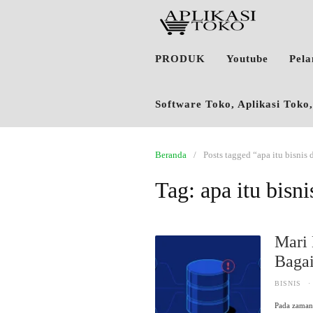
PRODUK
Youtube
Pel
Software Toko, Aplikasi Tok
Beranda
Posts tagged “apa itu bisnis
Tag:
apa itu bisn
Mari 
Baga
BISNIS
·
Pada zaman 