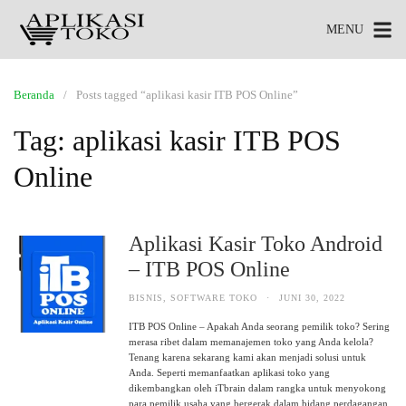
MENU
Beranda
Posts tagged “aplikasi kasir ITB POS Online”
Tag:
aplikasi kasir ITB POS
Online
Aplikasi Kasir Toko Android
– ITB POS Online
BISNIS
,
SOFTWARE TOKO
·
JUNI 30, 2022
ITB POS Online – Apakah Anda seorang pemilik toko? Sering
merasa ribet dalam memanajemen toko yang Anda kelola?
Tenang karena sekarang kami akan menjadi solusi untuk
Anda. Seperti memanfaatkan aplikasi toko yang
dikembangkan oleh iTbrain dalam rangka untuk menyokong
para pemilik usaha yang bergerak dalam bidang perdagangan