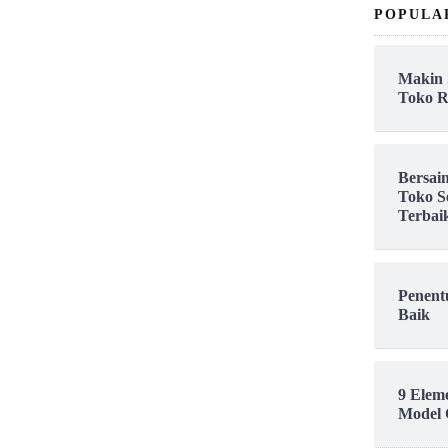
POPULA
Makin 
Toko R
Bersai
Toko S
Terbai
Penent
Baik
9 Elem
Model 