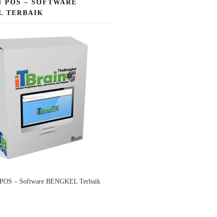
N POS – SOFTWARE
L TERBAIK
 POS – Software BENGKEL Terbaik