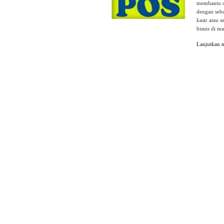
membantu op
dengan sebu
kasir atau s
bisnis di m
Lanjutkan