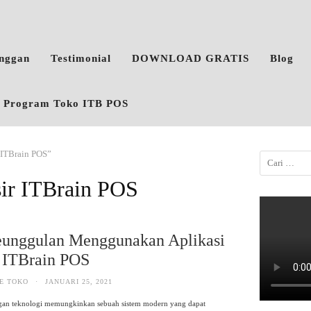
anggan
Testimonial
DOWNLOAD GRATIS
Blog
o, Program Toko ITB POS
r ITBrain POS”
sir ITBrain POS
eunggulan Menggunakan Aplikasi
 ITBrain POS
E TOKO
·
JANUARI 25, 2021
an teknologi memungkinkan sebuah sistem modern yang dapat