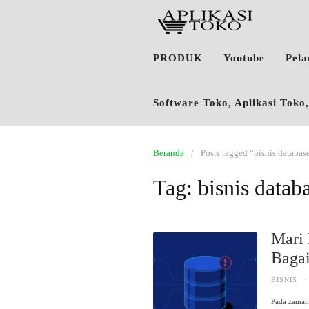
PRODUK
Youtube
Pel
Software Toko, Aplikasi Tok
Beranda
Posts tagged “bisnis database
Tag:
bisnis databa
Mari 
Baga
BISNIS
·
Pada zaman 