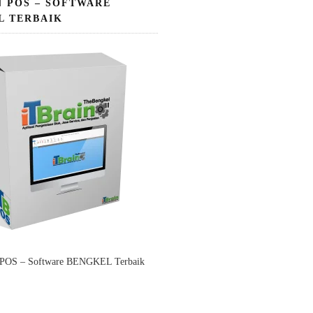
N POS – SOFTWARE
L TERBAIK
 POS – Software BENGKEL Terbaik