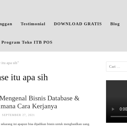
anggan
Testimonial
DOWNLOAD GRATIS
Blog
o, Program Toko ITB POS
 itu apa sih”
se itu apa sih
Mengenal Bisnis Database &
imana Cara Kerjanya
SEPTEMBER 27, 2021
sekarang ini apapun bisa dijadikan bisnis untuk menghasilkan uang.