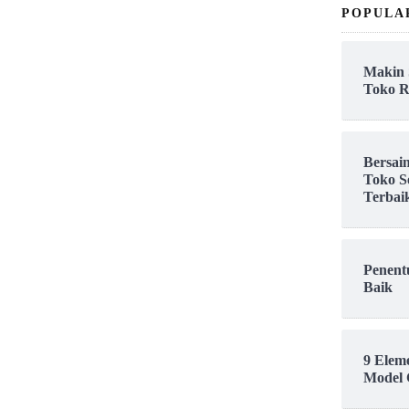
POPULA
Makin 
Toko R
Bersai
Toko S
Terbai
Penent
Baik
9 Elem
Model 