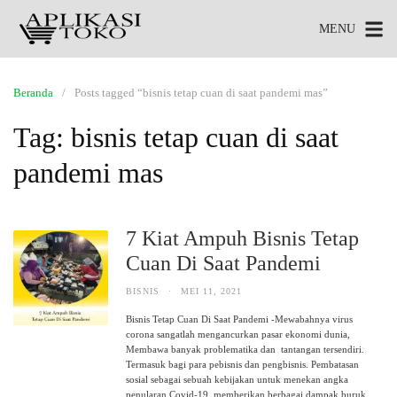
MENU
Beranda
Posts tagged “bisnis tetap cuan di saat pandemi mas”
Tag:
bisnis tetap cuan di saat
pandemi mas
7 Kiat Ampuh Bisnis Tetap
Cuan Di Saat Pandemi
BISNIS
·
MEI 11, 2021
Bisnis Tetap Cuan Di Saat Pandemi -Mewabahnya virus
corona sangatlah mengancurkan pasar ekonomi dunia,
Membawa banyak problematika dan tantangan tersendiri.
Termasuk bagi para pebisnis dan pengbisnis. Pembatasan
sosial sebagai sebuah kebijakan untuk menekan angka
penularan Covid-19, memberikan berbagai dampak buruk.