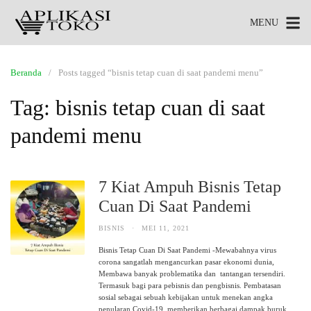
MENU
Beranda
Posts tagged “bisnis tetap cuan di saat pandemi menu”
Tag:
bisnis tetap cuan di saat
pandemi menu
7 Kiat Ampuh Bisnis Tetap
Cuan Di Saat Pandemi
BISNIS
·
MEI 11, 2021
Bisnis Tetap Cuan Di Saat Pandemi -Mewabahnya virus
corona sangatlah mengancurkan pasar ekonomi dunia,
Membawa banyak problematika dan tantangan tersendiri.
Termasuk bagi para pebisnis dan pengbisnis. Pembatasan
sosial sebagai sebuah kebijakan untuk menekan angka
penularan Covid-19, memberikan berbagai dampak buruk.