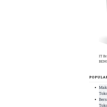
IT B
BENG
POPULA
Mak
Toko
Bers
Tok