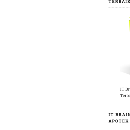
TERBAI
IT B
Terb
IT BRAI
APOTEK