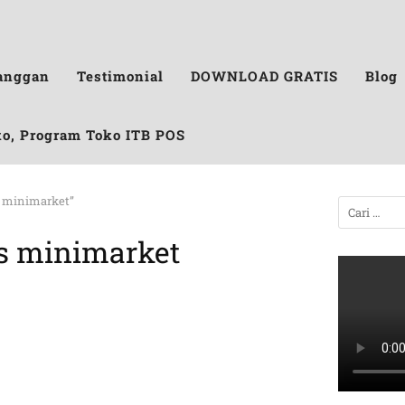
anggan
Testimonial
DOWNLOAD GRATIS
Blog
ko, Program Toko ITB POS
is minimarket”
is minimarket