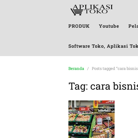
PRODUK
Youtube
Pel
Software Toko, Aplikasi To
Beranda
Posts tagged “cara bisn
Tag:
cara bisn