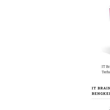
IT B
Terb
IT BRAI
BENGKE