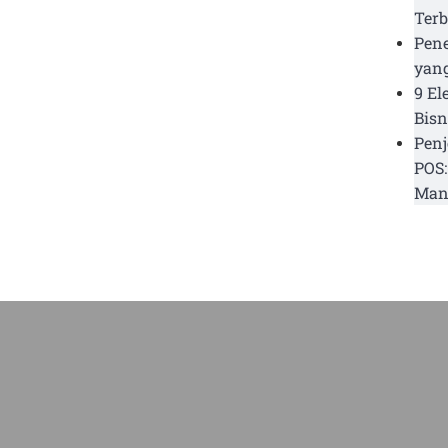
Terb
Pen
yang
9 El
Bisn
Penj
POS:
Man