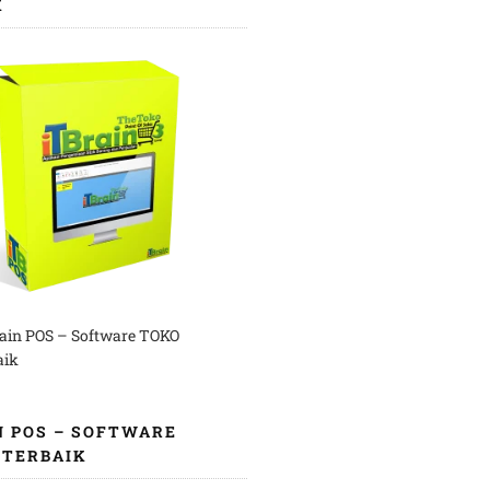
K
rain POS – Software TOKO
aik
N POS – SOFTWARE
 TERBAIK