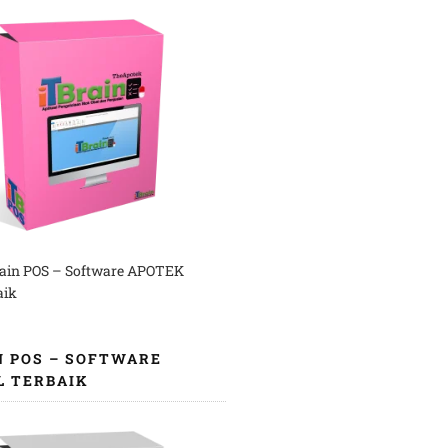
rain POS – Software APOTEK
aik
N POS – SOFTWARE
L TERBAIK