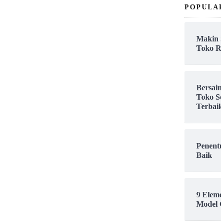
POPULA
Makin 
Toko R
Bersai
Toko S
Terbai
Penent
Baik
9 Elem
Model 