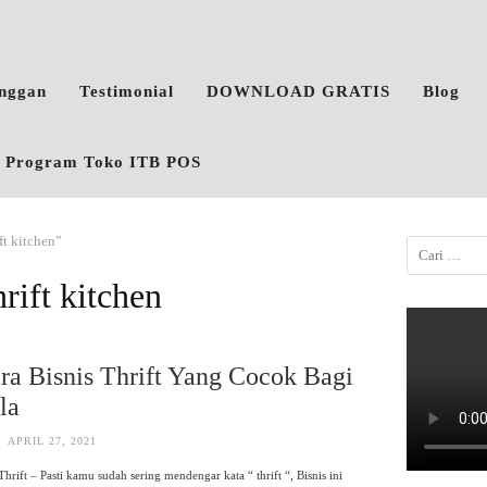
anggan
Testimonial
DOWNLOAD GRATIS
Blog
o, Program Toko ITB POS
ft kitchen”
hrift kitchen
ra Bisnis Thrift Yang Cocok Bagi
la
APRIL 27, 2021
Thrift – Pasti kamu sudah sering mendengar kata “ thrift “, Bisnis ini