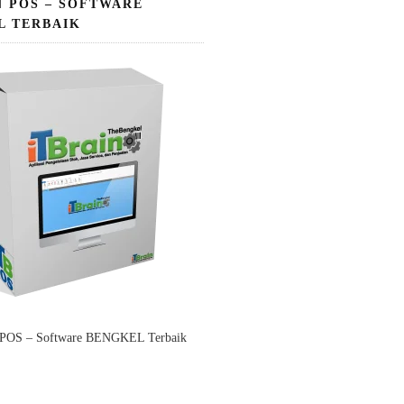
N POS – SOFTWARE
L TERBAIK
 POS – Software BENGKEL Terbaik