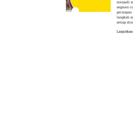
menjadi s
segmen cu
persiapan 
langkah s
setiap str
Lanjutka