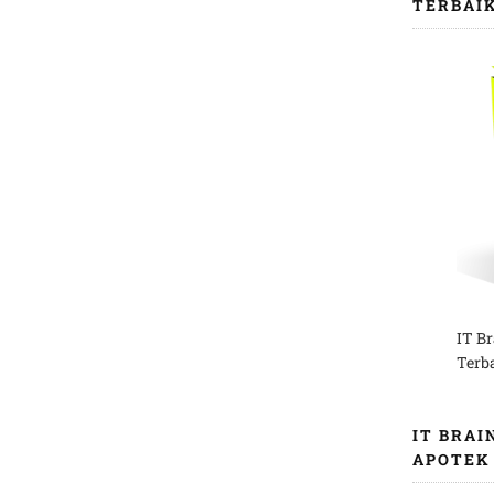
TERBAI
IT B
Terb
IT BRAI
APOTEK