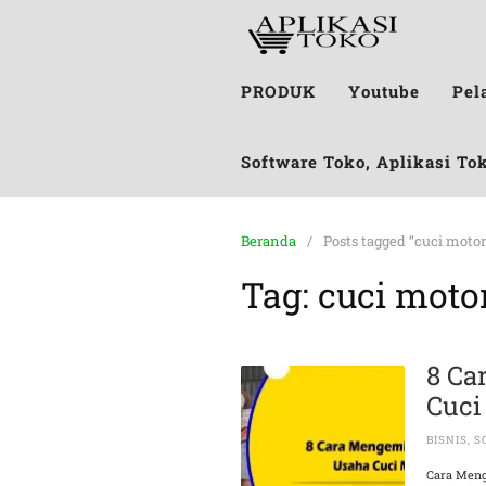
PRODUK
Youtube
Pel
Software Toko, Aplikasi To
Beranda
Posts tagged “cuci motor 
Tag:
cuci motor
8 Ca
Cuci
BISNIS
,
S
Cara Meng