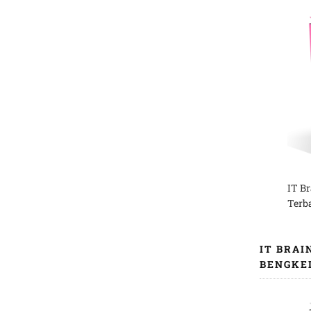
IT B
Terb
IT BRAI
BENGKE