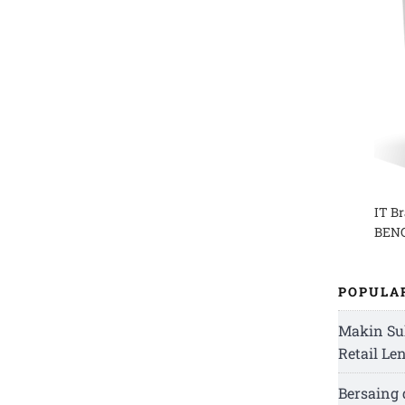
IT B
BENG
POPULA
Makin Su
Retail Le
Bersaing