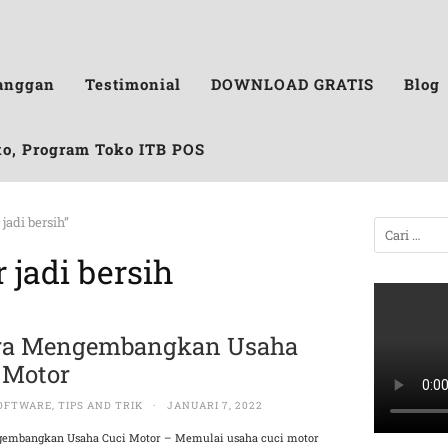
anggan
Testimonial
DOWNLOAD GRATIS
Blog
ko, Program Toko ITB POS
jadi bersih”
 jadi bersih
ra Mengembangkan Usaha
 Motor
OFTWARE
,
TIPS AND TRIK
·
JANUARI 7, 2022
embangkan Usaha Cuci Motor – Memulai usaha cuci motor