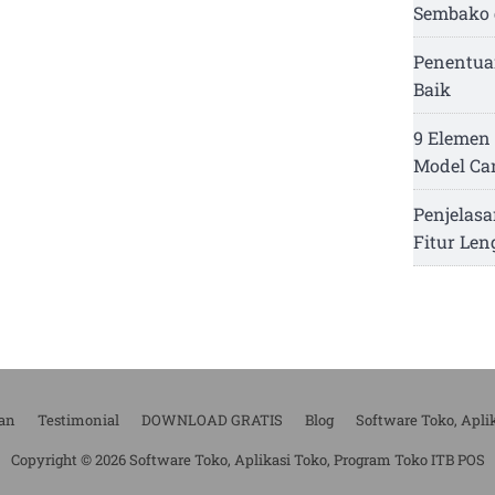
Sembako 
Penentua
Baik
9 Elemen 
Model Ca
Penjelasa
Fitur Le
an
Testimonial
DOWNLOAD GRATIS
Blog
Software Toko, Apli
Copyright © 2026 Software Toko, Aplikasi Toko, Program Toko ITB POS