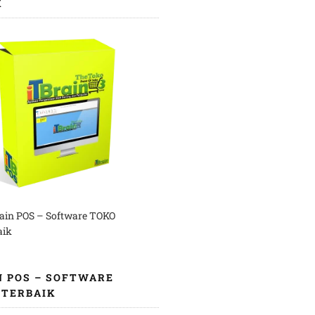
K
rain POS – Software TOKO
aik
N POS – SOFTWARE
 TERBAIK