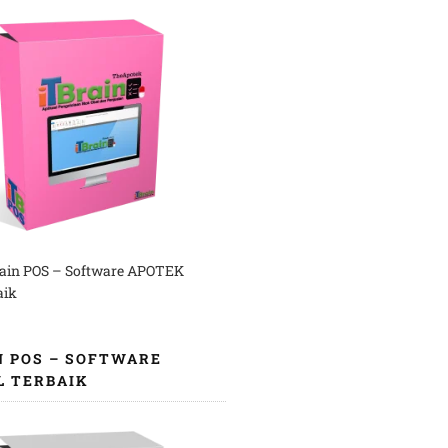
rain POS – Software APOTEK
aik
N POS – SOFTWARE
L TERBAIK