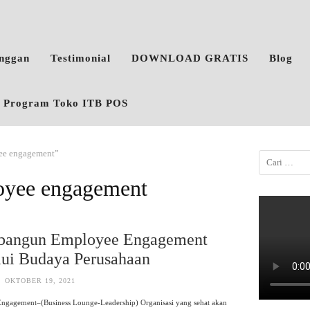
anggan
Testimonial
DOWNLOAD GRATIS
Blog
o, Program Toko ITB POS
yee engagement”
oyee engagement
angun Employee Engagement
ui Budaya Perusahaan
OKTOBER 19, 2021
ngagement–(Business Lounge-Leadership) Organisasi yang sehat akan