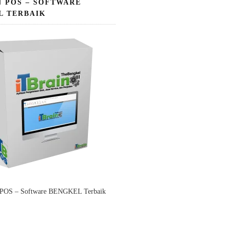
N POS – SOFTWARE
L TERBAIK
 POS – Software BENGKEL Terbaik