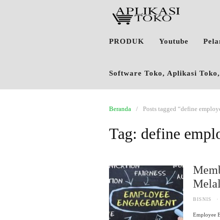
PRODUK
Youtube
Pel
Software Toko, Aplikasi Tok
Beranda
Posts tagged “define emplo
Tag:
define empl
Memb
Melal
BISNIS
·
Employee E