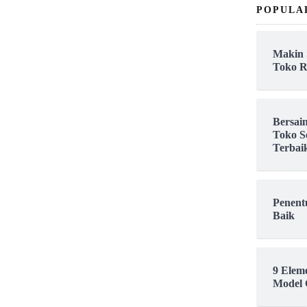
POPULA
Makin 
Toko R
Bersai
Toko S
Terbai
Penent
Baik
9 Elem
Model 