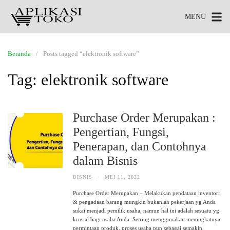
MENU
Beranda
Posts tagged “elektronik software”
Tag:
elektronik software
Purchase Order Merupakan :
Pengertian, Fungsi,
Penerapan, dan Contohnya
dalam Bisnis
BISNIS
·
MEI 11, 2022
Purchase Order Merupakan – Melakukan pendataan inventori
& pengadaan barang mungkin bukanlah pekerjaan yg Anda
sukai menjadi pemilik usaha, namun hal ini adalah sesuatu yg
krusial bagi usaha Anda. Seiring menggunakan meningkatnya
permintaan produk, proses usaha pun sebagai semakin