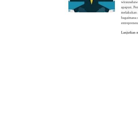
wirausahawa
apapun. Pen
melakukan 
bagaimana 
entrepreneu
Lanjutkan