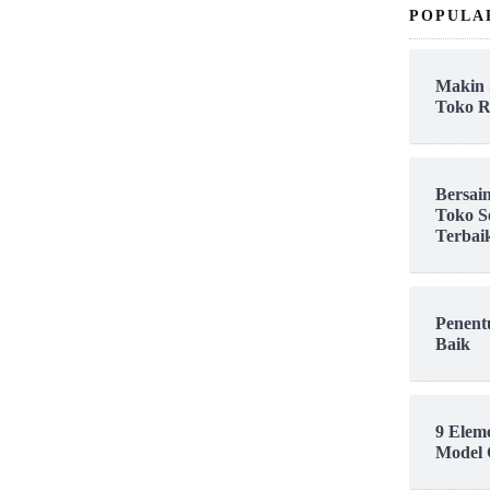
POPULA
Makin 
Toko R
Bersai
Toko S
Terbai
Penent
Baik
9 Elem
Model 