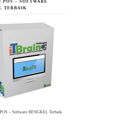
N POS – SOFTWARE
L TERBAIK
 POS – Software BENGKEL Terbaik