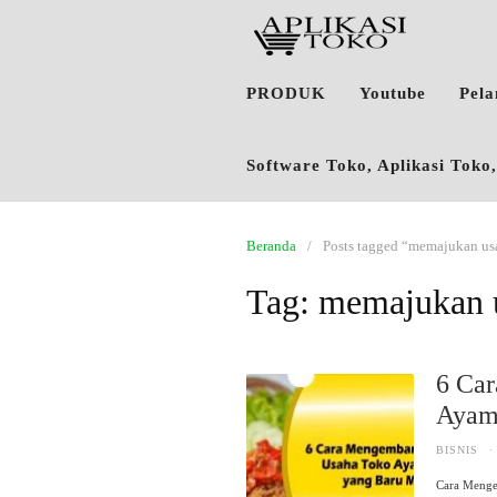
PRODUK
Youtube
Pel
Software Toko, Aplikasi Tok
Beranda
Posts tagged “memajukan us
Tag:
memajukan 
6 Ca
Ayam 
BISNIS
·
Cara Menge