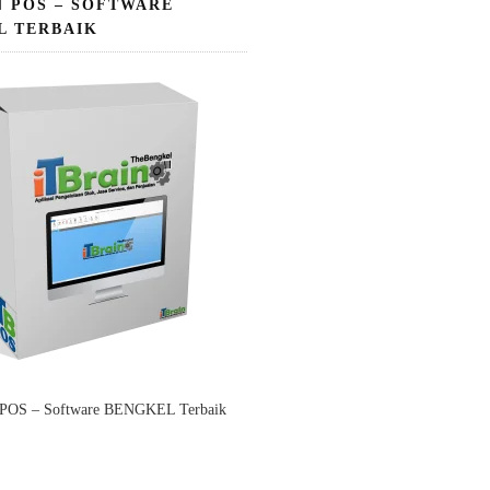
N POS – SOFTWARE
L TERBAIK
 POS – Software BENGKEL Terbaik