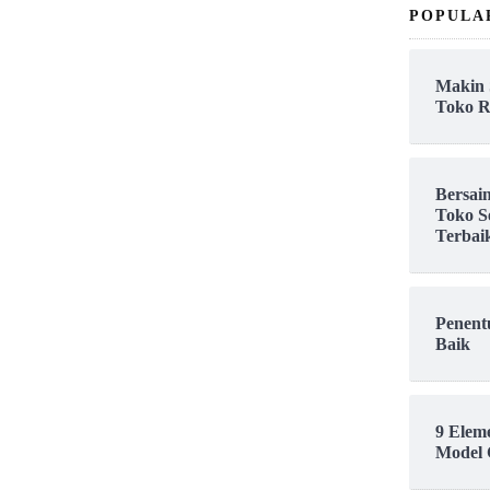
POPULA
Makin 
Toko R
Bersai
Toko S
Terbai
Penent
Baik
9 Elem
Model 