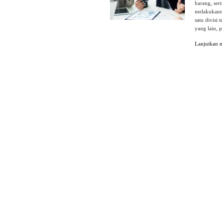
barang, ser
melakukanny
satu divisi
yang lain, 
Lanjutkan