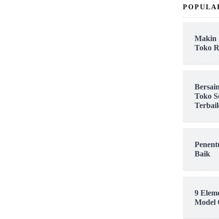
POPULA
Makin 
Toko R
Bersai
Toko S
Terbai
Penent
Baik
9 Elem
Model 