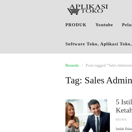
PRODUK
Youtube
Pel
Software Toko, Aplikasi Tok
Beranda
Posts tagged “Sales Administ
Tag:
Sales Admini
5 Ist
Keta
BISNIS
·
Istilah Dal