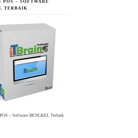
N POS – SOFTWARE
L TERBAIK
 POS – Software BENGKEL Terbaik