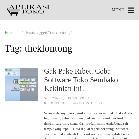
MENU
Beranda
Posts tagged “theklontong”
Tag:
theklontong
Gak Pake Ribet, Coba
Software Toko Sembako
Kekinian Ini!
SOFTWARE
,
BISNIS
,
TOKO
KELONTONG
·
AGUSTUS 1, 2023
Selamat datang, para pemilik bisnis toko sembako! Jika Anda
ingin mengoptimalkan pengelolaan toko sembako Anda
dengan cara yang santai dan mudah, maka Anda berada di
tempat yang tepat. Di era digital seperti sekarang, Software
Toko Sembako adalah kunci sukses dalam mengelola bisnis