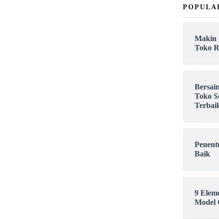
POPULA
Makin 
Toko R
Bersai
Toko S
Terbai
Penent
Baik
9 Elem
Model 