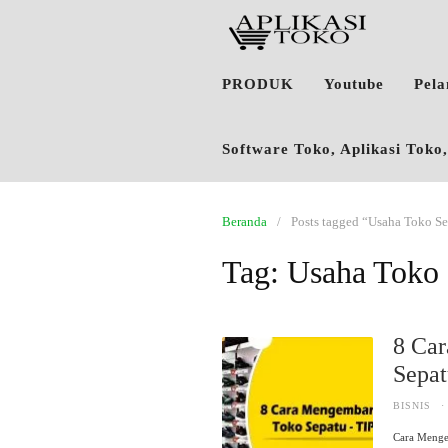
PRODUK
Youtube
Pel
Software Toko, Aplikasi Tok
Beranda
Posts tagged “Usaha Toko S
Tag:
Usaha Toko 
8 Ca
Sepa
BISNIS
·
Cara Menge