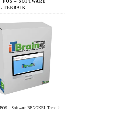
N POS – SOFTWARE
L TERBAIK
 POS – Software BENGKEL Terbaik