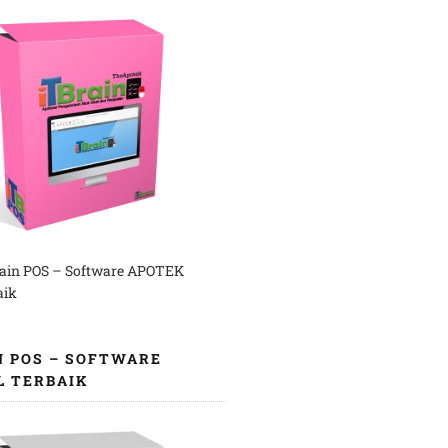
rain POS – Software APOTEK
aik
N POS – SOFTWARE
L TERBAIK