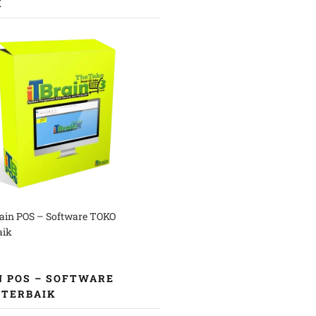
K
rain POS – Software TOKO
aik
N POS – SOFTWARE
 TERBAIK