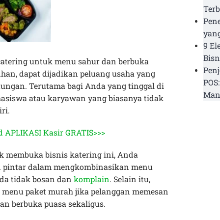
Terb
Pen
yang
9 El
Bisn
atering untuk menu sahur dan berbuka
Penj
han, dapat dijadikan peluang usaha yang
POS:
ngan. Terutama bagi Anda yang tinggal di
Man
asiswa atau karyawan yang biasanya tidak
ri.
 APLIKASI Kasir GRATIS>>>
k membuka bisnis katering ini, Anda
n pintar dalam mengkombinasikan menu
a tidak bosan dan
komplain
. Selain itu,
 menu paket murah jika pelanggan memesan
an berbuka puasa sekaligus.