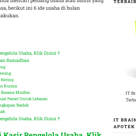
Anda mencari peluang usaha atau bisnis yang
TERBAI
, berikut ini 6 ide usaha di bulan
lakukan.
ngelola Usaha, Klik Disini !!
lan Ramadhan
ang
ering
 Kering
an Kurma
u Busana Muslim
IT B
at Parsel Untuk Lebaran
Terb
ngkapan Ibadah
uah
ngelola Usaha, Klik Disini !!
IT BRAI
APOTEK
 Kasir Pengelola Usaha, Klik