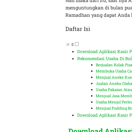
Nah maka dari itu, saat nya 
menguntungkan di bulan puasa
Ramadhan yang dapat Anda 
Daftar Isi
Download Aplikasi Kasir Pe
Rekomendasi Usaha Di Bu
Berjualan Kolak Pis
Membuka Usaha Cat
Menjual Aneke Kue
Jualan Aneka Olah
Usaha Pakaian Ata
Menjual Jasa Membu
Usaha Menjul Perle
Menjual Pudding B
Download Aplikasi Kasir Pe
Download Aplikasi