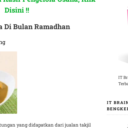
Disini !!
a Di Bulan Ramadhan
ang
IT B
Terb
IT BRAI
BENGKE
ngan yang didapatkan dari jualan takjil