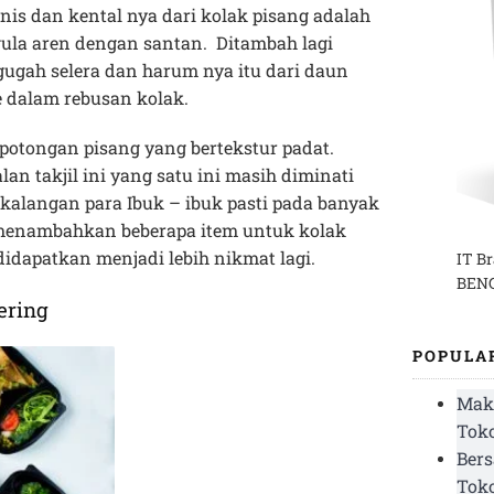
anis dan kental nya dari kolak pisang adalah
gula aren dengan santan. Ditambah lagi
ugah selera dan harum nya itu dari daun
 dalam rebusan kolak.
potongan pisang yang bertekstur padat.
lan takjil ini yang satu ini masih diminati
ikalangan para Ibuk – ibuk pasti pada banyak
 menambahkan beberapa item untuk kolak
didapatkan menjadi lebih nikmat lagi.
IT B
BENG
ering
POPULA
Mak
Toko
Bers
Tok