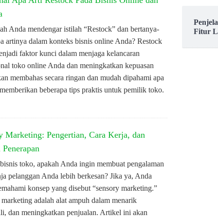
al Apa Arti Restock Pada Bisnis Online dan
a
Penjel
ah Anda mendengar istilah “Restock” dan bertanya-
Fitur 
pa artinya dalam konteks bisnis online Anda? Restock
enjadi faktor kunci dalam menjaga kelancaran
onal toko online Anda dan meningkatkan kepuasan
 akan membahas secara ringan dan mudah dipahami apa
n memberikan beberapa tips praktis untuk pemilik toko.
y Marketing: Pengertian, Cara Kerja, dan
 Penerapan
 bisnis toko, apakah Anda ingin membuat pengalaman
nja pelanggan Anda lebih berkesan? Jika ya, Anda
emahami konsep yang disebut “sensory marketing.”
 marketing adalah alat ampuh dalam menarik
, dan meningkatkan penjualan. Artikel ini akan