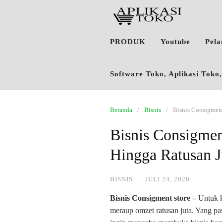
PRODUK
Youtube
Pel
Software Toko, Aplikasi Tok
Beranda
Bisnis
Bisnis Consigmen
Bisnis Consigme
Hingga Ratusan J
BISNIS
·
JULI 24, 2020
Bisnis Consigment store –
Untuk k
meraup omzet ratusan juta. Yang pa