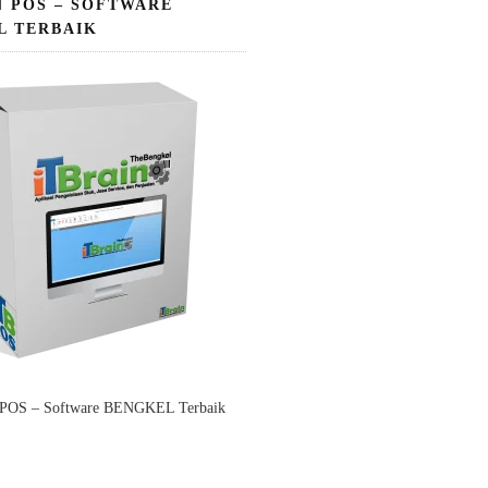
N POS – SOFTWARE
L TERBAIK
 POS – Software BENGKEL Terbaik