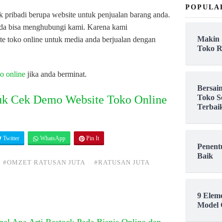
POPULA
 pribadi berupa website untuk penjualan barang anda.
da bisa menghubungi kami. Karena kami
Makin 
e toko online untuk media anda berjualan dengan
Toko R
o online
jika anda berminat.
Bersai
Toko S
uk Cek Demo Website Toko Online
Terbai
Twitter
WhatsApp
Pin It
Penent
Baik
#OMZET RATUSAN JUTA
#RATUSAN JUTA
9 Elem
Model 