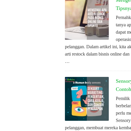
Mengen
Tipsny
Pernahk
tanya a
dapat m
operasi
pelanggan. Dalam artikel ini, kita
arti restock dalam bisnis online da
…
Sensor
Contoh
Pemilik
berbela
perlu m
Sensory
pelanggan, membuat mereka kembali