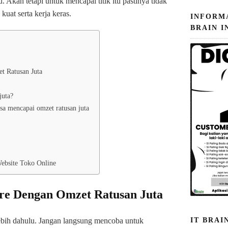
Akan tetapi untuk mencapai titik itu pastinya tidak
uat serta kerja keras.
INFORM
BRAIN I
t Ratusan Juta
juta?
isa mencapai omzet ratusan juta
ebsite Toko Online
ore Dengan Omzet Ratusan Juta
rlebih dahulu. Jangan langsung mencoba untuk
IT BRAI