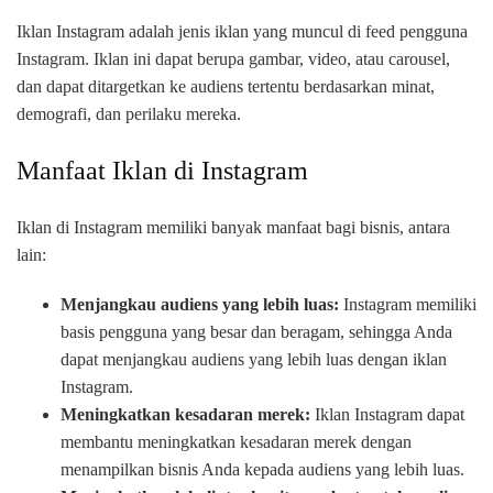
Iklan Instagram adalah jenis iklan yang muncul di feed pengguna
Instagram. Iklan ini dapat berupa gambar, video, atau carousel,
dan dapat ditargetkan ke audiens tertentu berdasarkan minat,
demografi, dan perilaku mereka.
Manfaat Iklan di Instagram
Iklan di Instagram memiliki banyak manfaat bagi bisnis, antara
lain:
Menjangkau audiens yang lebih luas:
Instagram memiliki
basis pengguna yang besar dan beragam, sehingga Anda
dapat menjangkau audiens yang lebih luas dengan iklan
Instagram.
Meningkatkan kesadaran merek:
Iklan Instagram dapat
membantu meningkatkan kesadaran merek dengan
menampilkan bisnis Anda kepada audiens yang lebih luas.