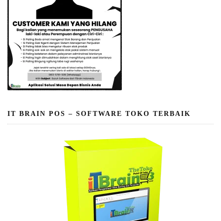
IT BRAIN POS – SOFTWARE TOKO TERBAIK