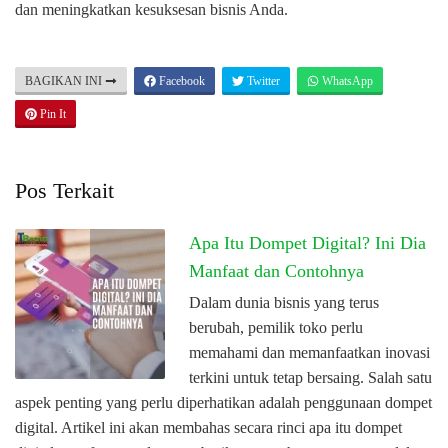
dan meningkatkan kesuksesan bisnis Anda.
BAGIKAN INI
Facebook
Twitter
WhatsApp
Pin It
Pos Terkait
Apa Itu Dompet Digital? Ini Dia
Manfaat dan Contohnya
Dalam dunia bisnis yang terus
berubah, pemilik toko perlu
memahami dan memanfaatkan inovasi
terkini untuk tetap bersaing. Salah satu
aspek penting yang perlu diperhatikan adalah penggunaan dompet
digital. Artikel ini akan membahas secara rinci apa itu dompet