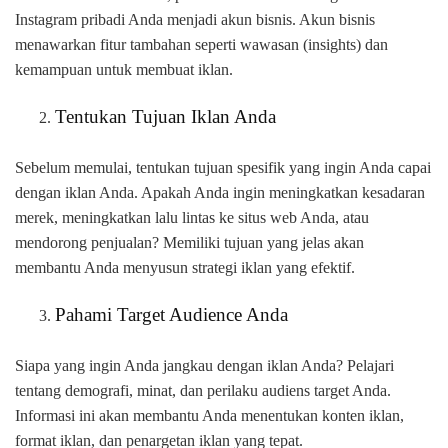
Instagram pribadi Anda menjadi akun bisnis. Akun bisnis
menawarkan fitur tambahan seperti wawasan (insights) dan
kemampuan untuk membuat iklan.
Tentukan Tujuan Iklan Anda
Sebelum memulai, tentukan tujuan spesifik yang ingin Anda capai
dengan iklan Anda. Apakah Anda ingin meningkatkan kesadaran
merek, meningkatkan lalu lintas ke situs web Anda, atau
mendorong penjualan? Memiliki tujuan yang jelas akan
membantu Anda menyusun strategi iklan yang efektif.
Pahami Target Audience Anda
Siapa yang ingin Anda jangkau dengan iklan Anda? Pelajari
tentang demografi, minat, dan perilaku audiens target Anda.
Informasi ini akan membantu Anda menentukan konten iklan,
format iklan, dan penargetan iklan yang tepat.