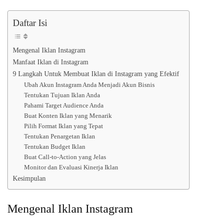
Daftar Isi
Mengenal Iklan Instagram
Manfaat Iklan di Instagram
9 Langkah Untuk Membuat Iklan di Instagram yang Efektif
Ubah Akun Instagram Anda Menjadi Akun Bisnis
Tentukan Tujuan Iklan Anda
Pahami Target Audience Anda
Buat Konten Iklan yang Menarik
Pilih Format Iklan yang Tepat
Tentukan Penargetan Iklan
Tentukan Budget Iklan
Buat Call-to-Action yang Jelas
Monitor dan Evaluasi Kinerja Iklan
Kesimpulan
Mengenal Iklan Instagram