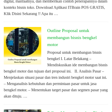
digital, manfaatnya, dan memberikan contoh penerapannya dalam
konteks bisnis toko. Download Aplikasi ITBrain POS GRATIS,
Klik Disini Sekarang !! Apa itu …
Outline Proposal untuk
membangun bisnis bengkel
motor
Proposal untuk membangun bisnis
bengkel I. Latar Belakang –
Mendiskusikan ide membangun bisnis
bengkel motor dan tujuan dari proposal ini. II. Analisis Pasar –
Menjelaskan situasi pasar dan tren industri bengkel motor saat ini.
– Menganalisis kebutuhan dan permintaan pasar untuk jasa
bengkel motor. – Menentukan target pasar dan segmen pasar yang
akan dituju. …