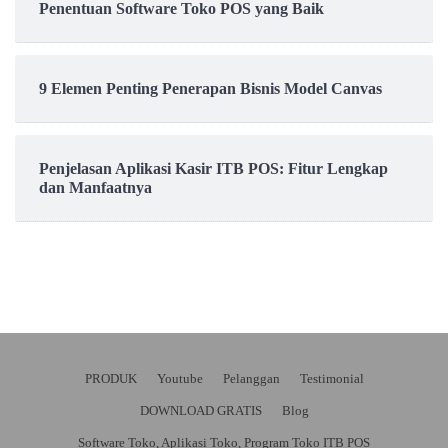
Penentuan Software Toko POS yang Baik
9 Elemen Penting Penerapan Bisnis Model Canvas
Penjelasan Aplikasi Kasir ITB POS: Fitur Lengkap
dan Manfaatnya
PRODUK
Youtube
Pelanggan
Testimonial
DOWNLOAD GRATIS
Blog
Software Toko, Aplikasi Toko, Program Toko ITB POS