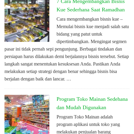
7 Cara Mengembangkan Bisnis
Kue Sederhana Saat Ramadhan
Cara mengembangkan bisnis kue –
Memulai bisnis kue menjadi salah satu
bidang yang patut untuk
dipertimbangkan. Mengingat segmen
pasar ini tidak pernah sepi pengunjung. Berbagai tindakan dan
persiapan harus dilakukan demi berjalannya bisnis tersebut. Setiap
langkah sangat menentukan kesuksesan Anda. Pastikan Anda
melakukan setiap strategi dengan benar sehingga bisnis bisa
berjalan dengan baik dan lancar. …
Program Toko Mainan Sedehana
dan Mudah Digunakan
Program Toko Mainan adalah
program aplikasi untuk toko yang
melakukan penjualan barang