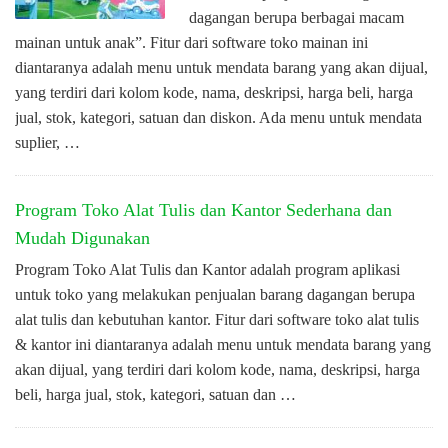
dagangan berupa berbagai macam
mainan untuk anak”. Fitur dari software toko mainan ini
diantaranya adalah menu untuk mendata barang yang akan dijual,
yang terdiri dari kolom kode, nama, deskripsi, harga beli, harga
jual, stok, kategori, satuan dan diskon. Ada menu untuk mendata
suplier, …
Program Toko Alat Tulis dan Kantor Sederhana dan
Mudah Digunakan
Program Toko Alat Tulis dan Kantor adalah program aplikasi
untuk toko yang melakukan penjualan barang dagangan berupa
alat tulis dan kebutuhan kantor. Fitur dari software toko alat tulis
& kantor ini diantaranya adalah menu untuk mendata barang yang
akan dijual, yang terdiri dari kolom kode, nama, deskripsi, harga
beli, harga jual, stok, kategori, satuan dan …