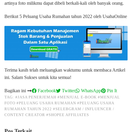
artinya foto milikmu dapat dibeli berkali-kali oleh banyak orang.
Berikut 5 Peluang Usaha Rumahan tahun 2022 oleh UsahaOnline
Terima kasih telah meluangkan waktumu untuk membaca Artikel
ini. Salam Sukses untuk kita semua!
Bagikan ini
Facebook
Twitter
WhatsApp
Pin It
TAG:
#JASA PENERJEMAH
#MENJUAL E-BOOK
#MENJUAL
FOTO
#PELUANG USAHA RUMAHAN
#PELUANG USAHA
RUMAHAN TAHUN 2022
#SELEBGRAM / INFLUENCER /
CONTENT CREATOR
#SHOPEE AFFILIATES
Pos Terkait