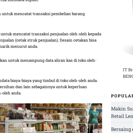
 untuk mencatat transaksi pembelian barang
untuk mencatat transaksi penjualan oleh-oleh kepada
jualan (cetak struk penjualan). Desain cetakan bisa
enarik menurut anda.
kan untuk menampung data aliran kas di toko oleh-
IT B
BENG
ata biaya-biaya yang timbul di toko oleh-oleh anda.
kebersihan dan lain sebagainnya untuk keperluan
h-oleh anda.
POPULA
Makin Su
Retail Le
Bersaing