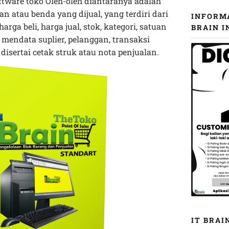
oftware toko Oleh-oleh diantaranya adalah
atau benda yang dijual, yang terdiri dari
INFORM
arga beli, harga jual, stok, kategori, satuan
BRAIN I
mendata suplier, pelanggan, transaksi
isertai cetak struk atau nota penjualan.
IT BRAI