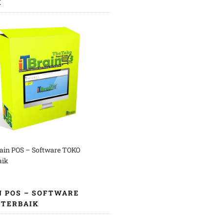
K
rain POS – Software TOKO
aik
N POS – SOFTWARE
 TERBAIK