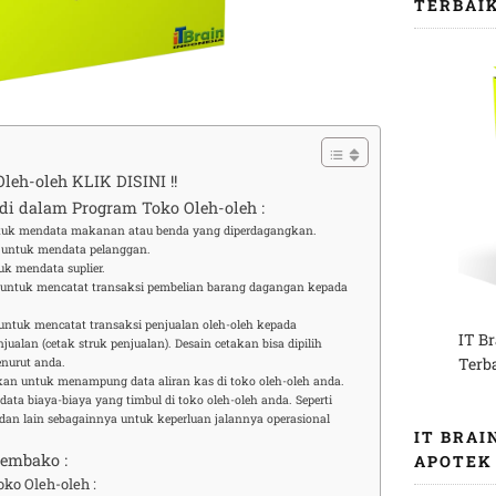
TERBAI
eh-oleh KLIK DISINI !!
 di dalam Program Toko Oleh-oleh :
tuk mendata makanan atau benda yang diperdagangkan.
untuk mendata pelanggan.
k mendata suplier.
untuk mencatat transaksi pembelian barang dagangan kepada
ntuk mencatat transaksi penjualan oleh-oleh kepada
IT B
ualan (cetak struk penjualan). Desain cetakan bisa dipilih
Terb
nurut anda.
kan untuk menampung data aliran kas di toko oleh-oleh anda.
ta biaya-biaya yang timbul di toko oleh-oleh anda. Seperti
n dan lain sebagainnya untuk keperluan jalannya operasional
IT BRAI
Sembako :
APOTEK
ko Oleh-oleh :