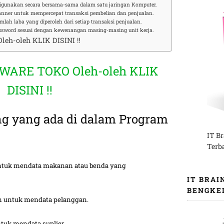
igunakan secara bersama-sama dalam satu jaringan Komputer.
nner untuk mempercepat transaksi pembelian dan penjualan.
lah laba yang diperoleh dari setiap transaksi penjualan.
ssword sesuai dengan kewenangan masing-masing unit kerja.
eh-oleh KLIK DISINI !!
TWARE TOKO Oleh-oleh KLIK
DISINI !!
ing yang ada di dalam Program
IT B
Terb
ntuk mendata makanan atau benda yang
IT BRAI
BENGKE
 untuk mendata pelanggan.
tuk mendata suplier.