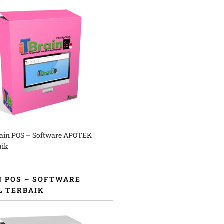
rain POS – Software APOTEK
aik
N POS – SOFTWARE
L TERBAIK