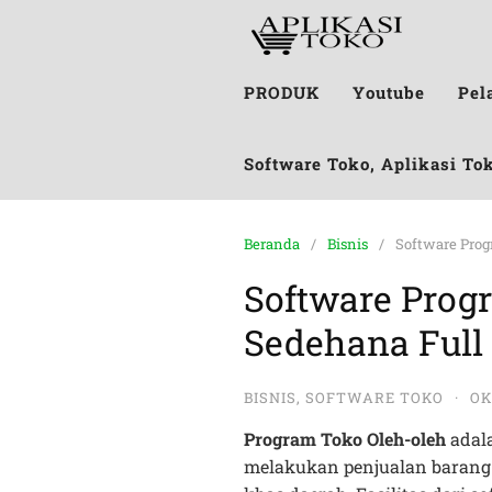
PRODUK
Youtube
Pel
Software Toko, Aplikasi To
Beranda
Bisnis
Software Prog
Software Prog
Sedehana Full
BISNIS
,
SOFTWARE TOKO
·
OK
Program Toko Oleh-oleh
adala
melakukan penjualan barang