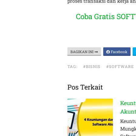
proses transaksi dan kerja and
Coba Gratis SOF
BAGIKAN INI
Facebook
TAG:
#BISNIS
#SOFTWARE
Pos Terkait
Keunt
Akunt
Keuntu
Mungki