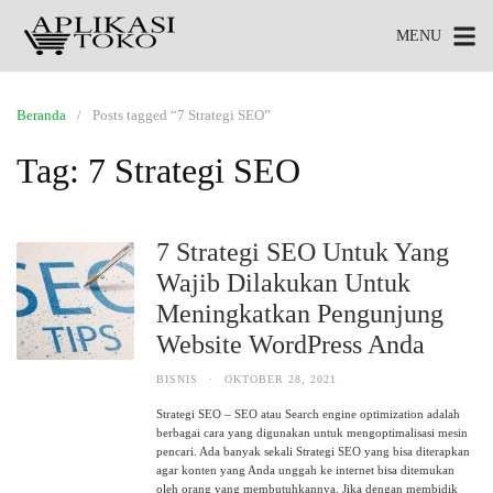
MENU
Beranda
Posts tagged “7 Strategi SEO”
Tag:
7 Strategi SEO
7 Strategi SEO Untuk Yang
Wajib Dilakukan Untuk
Meningkatkan Pengunjung
Website WordPress Anda
BISNIS
·
OKTOBER 28, 2021
Strategi SEO – SEO atau Search engine optimization adalah
berbagai cara yang digunakan untuk mengoptimalisasi mesin
pencari. Ada banyak sekali Strategi SEO yang bisa diterapkan
agar konten yang Anda unggah ke internet bisa ditemukan
oleh orang yang membutuhkannya. Jika dengan membidik