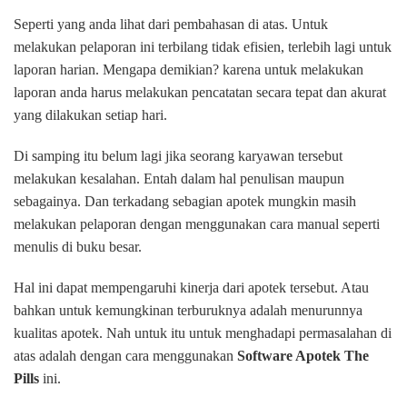
Seperti yang anda lihat dari pembahasan di atas. Untuk
melakukan pelaporan ini terbilang tidak efisien, terlebih lagi untuk
laporan harian. Mengapa demikian? karena untuk melakukan
laporan anda harus melakukan pencatatan secara tepat dan akurat
yang dilakukan setiap hari.
Di samping itu belum lagi jika seorang karyawan tersebut
melakukan kesalahan. Entah dalam hal penulisan maupun
sebagainya. Dan terkadang sebagian apotek mungkin masih
melakukan pelaporan dengan menggunakan cara manual seperti
menulis di buku besar.
Hal ini dapat mempengaruhi kinerja dari apotek tersebut. Atau
bahkan untuk kemungkinan terburuknya adalah menurunnya
kualitas apotek. Nah untuk itu untuk menghadapi permasalahan di
atas adalah dengan cara menggunakan
Software Apotek The
Pills
ini.