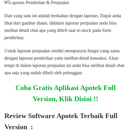
Dan yang satu ini adalah berkaitan dengan laporan. Dapat anda
lihat dari gambar diatas, didalam laporan penjualan anda bisa
melihat detail obat apa yang dibeli saat re-stock pada form
pembelian.
Untuk laporan penjualan sendiri mempunyai fungsi yang sama
dengan laporan pembelian yaitu melihat detail transaksi. Akan
tetapi di dalam laporan penjualan ini anda bisa melihat detail obat
apa saja yang sudah dibeli oleh pelanggan.
Coba Gratis Aplikasi Apotek Full
Version, Klik Disini !!
Review Software Apotek Terbaik Full
Version :