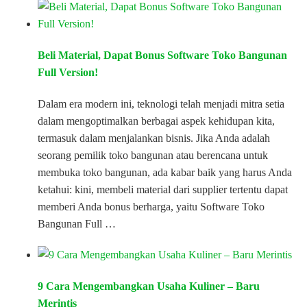
Beli Material, Dapat Bonus Software Toko Bangunan
Full Version!
Dalam era modern ini, teknologi telah menjadi mitra setia
dalam mengoptimalkan berbagai aspek kehidupan kita,
termasuk dalam menjalankan bisnis. Jika Anda adalah
seorang pemilik toko bangunan atau berencana untuk
membuka toko bangunan, ada kabar baik yang harus Anda
ketahui: kini, membeli material dari supplier tertentu dapat
memberi Anda bonus berharga, yaitu Software Toko
Bangunan Full …
9 Cara Mengembangkan Usaha Kuliner – Baru
Merintis