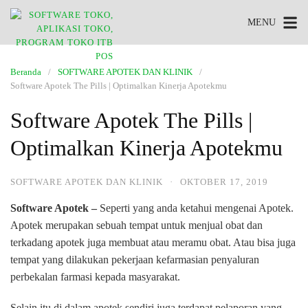
MENU
Beranda
SOFTWARE APOTEK DAN KLINIK
Software Apotek The Pills | Optimalkan Kinerja Apotekmu
Software Apotek The Pills |
Optimalkan Kinerja Apotekmu
SOFTWARE APOTEK DAN KLINIK
·
OKTOBER 17, 2019
Software Apotek –
Seperti yang anda ketahui mengenai Apotek.
Apotek merupakan sebuah tempat untuk menjual obat dan
terkadang apotek juga membuat atau meramu obat. Atau bisa juga
tempat yang dilakukan pekerjaan kefarmasian penyaluran
perbekalan farmasi kepada masyarakat.
Selain itu di dalam apotek sendiri juga terdapat pelaporan yang