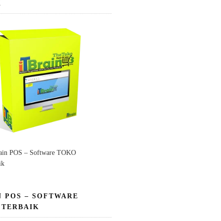
K
ain POS – Software TOKO
ik
N POS – SOFTWARE
 TERBAIK