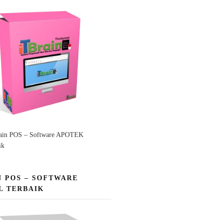
ain POS – Software APOTEK
ik
N POS – SOFTWARE
L TERBAIK