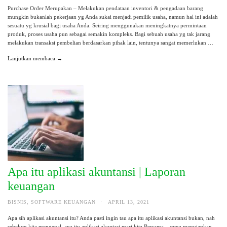
Purchase Order Merupakan – Melakukan pendataan inventori & pengadaan barang
mungkin bukanlah pekerjaan yg Anda sukai menjadi pemilik usaha, namun hal ini adalah
sesuatu yg krusial bagi usaha Anda. Seiring menggunakan meningkatnya permintaan
produk, proses usaha pun sebagai semakin kompleks. Bagi sebuah usaha yg tak jarang
melakukan transaksi pembelian berdasarkan pihak lain, tentunya sangat memerlukan …
Lanjutkan membaca →
Apa itu aplikasi akuntansi | Laporan
keuangan
BISNIS
,
SOFTWARE KEUANGAN
·
APRIL 13, 2021
Apa sih aplikasi akuntansi itu? Anda pasti ingin tau apa itu aplikasi akuntansi bukan, nah
sebelum kita mengenal apa itu aplikasi akuntasi mari kita Bersama – sama menyiapkan