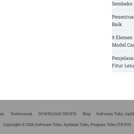
Sembako 
Penentua
Baik
9 Elemen 
Model Ca
Penjelasa
Fitur Le
an
Testimonial
DOWNLOAD GRATIS
Blog
Software Toko, Apli
Copyright © 2026 Software Toko, Aplikasi Toko, Program Toko ITB POS