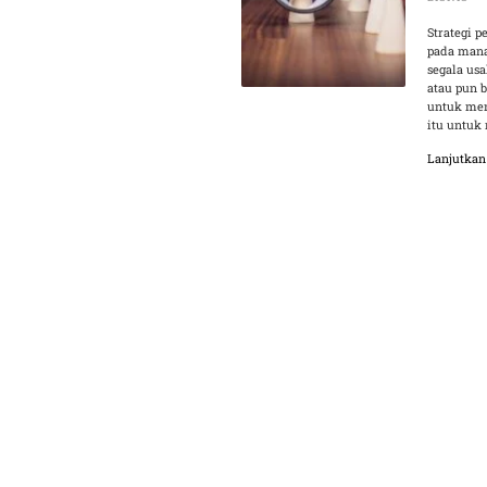
Strategi 
pada mana
segala us
atau pun 
untuk men
itu untuk
Lanjutka