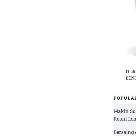
IT B
BENG
POPULA
Makin Su
Retail Le
Bersaing