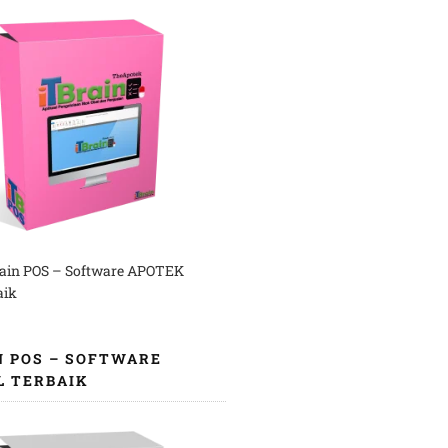
rain POS – Software APOTEK
aik
N POS – SOFTWARE
L TERBAIK