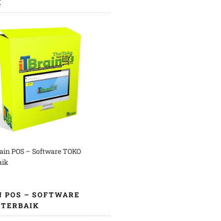
K
rain POS – Software TOKO
aik
N POS – SOFTWARE
 TERBAIK