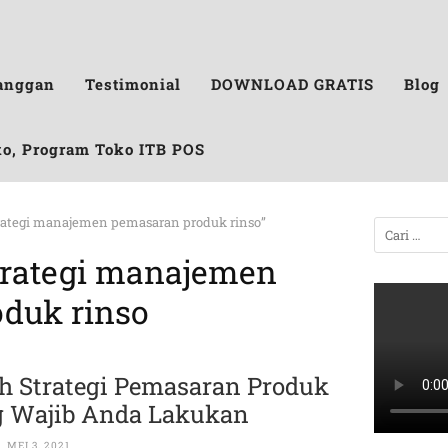
anggan
Testimonial
DOWNLOAD GRATIS
Blog
ko, Program Toko ITB POS
strategi manajemen pemasaran produk rinso”
strategi manajemen
duk rinso
ah Strategi Pemasaran Produk
 Wajib Anda Lakukan
MEI 3, 2021