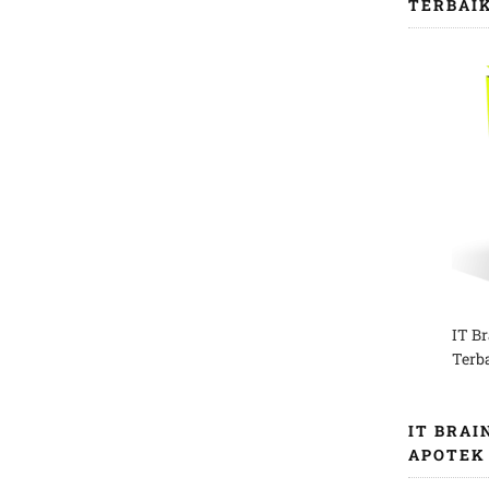
TERBAI
IT B
Terb
IT BRAI
APOTEK