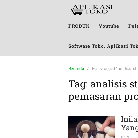
PRODUK
Youtube
Pel
Software Toko, Aplikasi To
Beranda
Posts tagged “analisis 
Tag:
analisis 
pemasaran pro
Inil
Yang
BISNIS
·