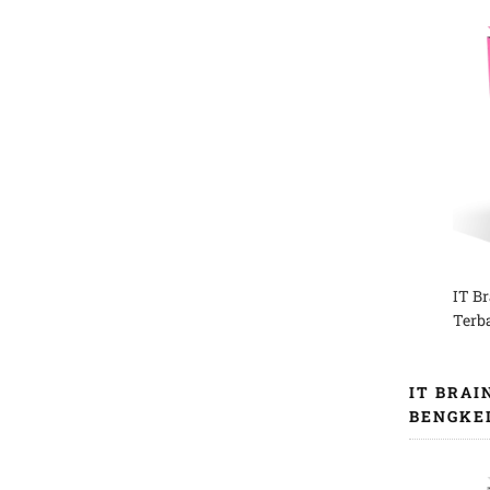
IT B
Terb
IT BRAI
BENGKE