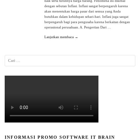
naik serta turunnya harga barang. Fenomena ini dikenal
dengan sebutan Inflasi. Inflasi sangat berpengaruh karena
akan menentukan harga pasar dari semua yang Anda
butuhkan dalam kehidupan sehari-hari. Inflasi juga sangat
berpengaruh bagi para pengusaha karena berkaitan dengan
operasional perusahaan. A. Pengertian Dari …
Lanjutkan membaca →
INFORMASI PROMO SOFTWARE IT BRAIN