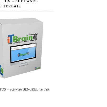
N POS – SOFTWARE
L TERBAIK
 POS – Software BENGKEL Terbaik