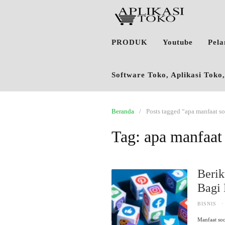
PRODUK
Youtube
Pel
Software Toko, Aplikasi Tok
Beranda
Posts tagged “apa manfaat so
Tag:
apa manfaat 
Berik
Bagi
BISNIS
·
Manfaat so