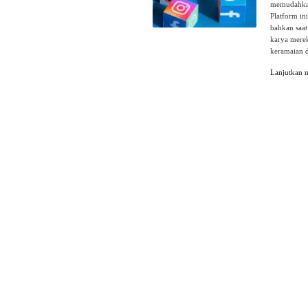
memudahkan 
Platform in
bahkan saa
karya mere
keramaian d
Lanjutkan