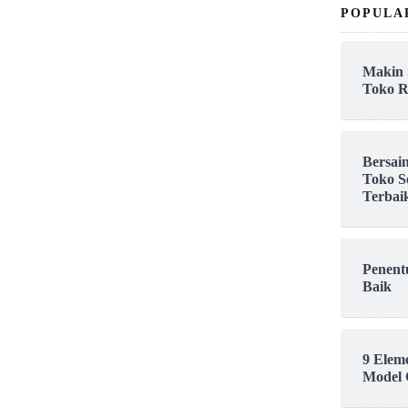
POPULA
Makin 
Toko R
Bersai
Toko S
Terbai
Penent
Baik
9 Elem
Model 