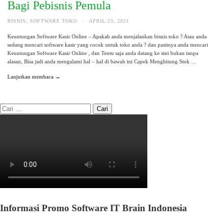
Bagi Pebisnis Pemula
BISNIS
,
SOFTWARE TOKO
·
APRIL 23, 2021
Keuntungan Software Kasir Online – Apakah anda menjalankan bisnis toko ? Atau anda
sedang mencari software kasir yang cocok untuk toko anda ? dan pastinya anda mencari
Keuntungan Software Kasir Online , dan Tentu saja anda datang ke sini bukan tanpa
alasan, Bisa jadi anda mengalami hal – hal di bawah ini Capek Menghitung Stok …
Lanjutkan membaca →
Informasi Promo Software IT Brain Indonesia