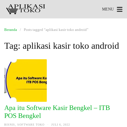
MENU
Beranda
Posts tagged “aplikasi kasir toko android”
Tag:
aplikasi kasir toko android
Apa itu Software Kasir Bengkel – ITB
POS Bengkel
BISNIS
,
SOFTWARE TOKO
·
JULI 6, 2022