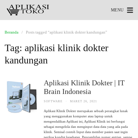
MENU
Beranda
Posts tagged “aplikasi klinik dokter kandungan”
Tag:
aplikasi klinik dokter
kandungan
Aplikasi Klinik Dokter | IT
Brain Indonesia
SOFTWARE
·
MARET 26, 2021
Aplikasi Klinik Dokter merupakan sebuah perangkat lunak
yang menggunakan komputer atau laptop untuk
mengendalikan Aplikasi ini, Aplikasi Klinik ini berfungsi
sebagai mengelola dan menginput data-data yang ada pada
klinik. Semisal contoh Input data member pasien saat ingin
periksa kondisi kesehatan. Pengambilan nomer antrian, sampe