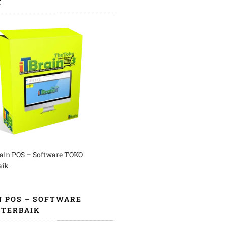
K
rain POS – Software TOKO
aik
N POS – SOFTWARE
 TERBAIK