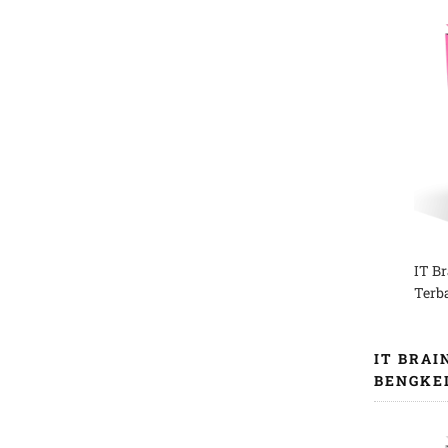
IT B
Terb
IT BRAI
BENGKE