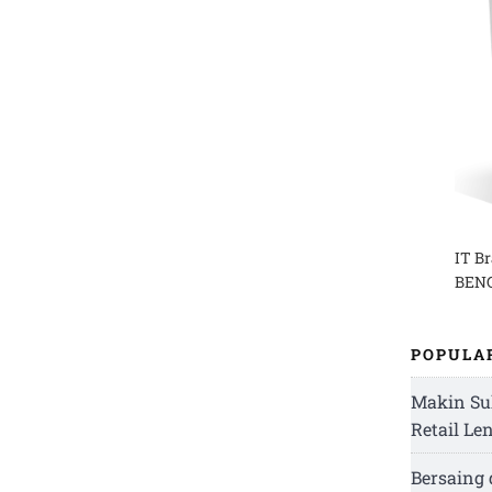
IT B
BENG
POPULA
Makin Su
Retail Le
Bersaing