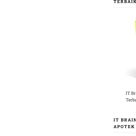
TERBAI
IT B
Terb
IT BRAI
APOTEK