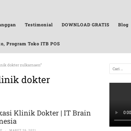
anggan
Testimonial
DOWNLOAD GRATIS
Blog
ko, Program Toko ITB POS
linik dokter zulkarnaen”
linik dokter
kasi Klinik Dokter | IT Brain
nesia
RE
·
MARET 26, 2021