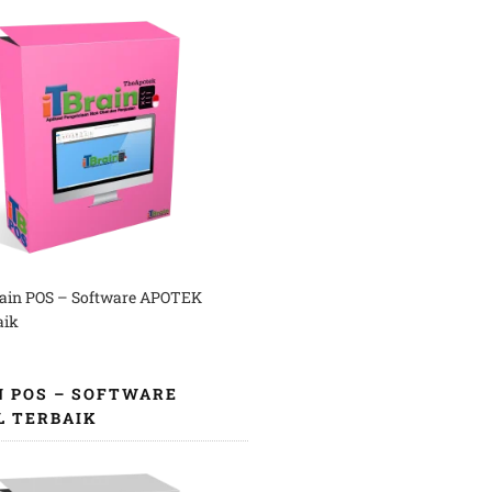
rain POS – Software APOTEK
aik
N POS – SOFTWARE
L TERBAIK