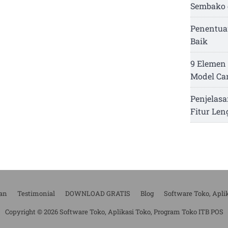
Sembako 
Penentua
Baik
9 Elemen 
Model Ca
Penjelasa
Fitur Le
an
Testimonial
DOWNLOAD GRATIS
Blog
Software Toko, Apli
Copyright © 2026 Software Toko, Aplikasi Toko, Program Toko ITB POS