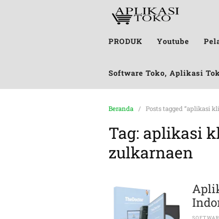
PRODUK
Youtube
Pel
Software Toko, Aplikasi To
Beranda
Posts tagged “aplikasi k
Tag:
aplikasi k
zulkarnaen
Apli
Indo
SOFTWA